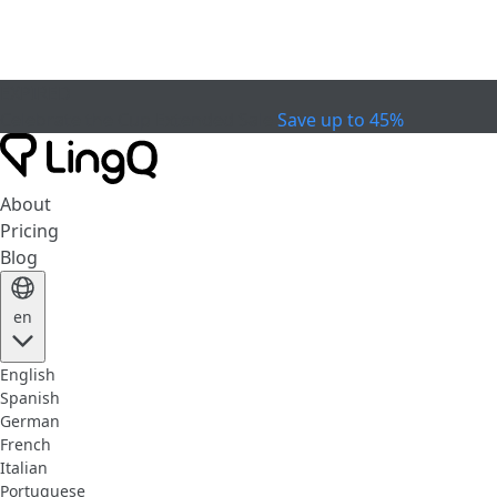
EXPIRED
Celebrate the Cup
Extended Sale
Save up to 45%
About
Pricing
Blog
en
English
Spanish
German
French
Italian
Portuguese