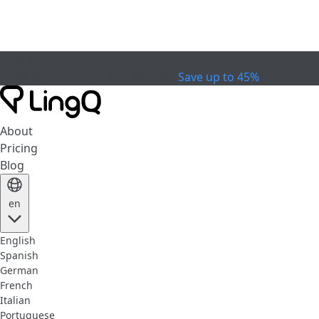
EXPIRED
Celebrate the Cup
Extended Sale
Save up to 45%
About
Pricing
Blog
en
English
Spanish
German
French
Italian
Portuguese