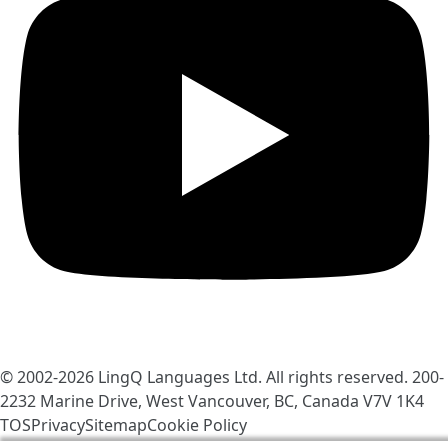
© 2002-2026
LingQ Languages Ltd.
All rights reserved. 200-
2232 Marine Drive, West Vancouver, BC, Canada
V7V 1K4
TOS
Privacy
Sitemap
Cookie Policy