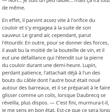
— Non… Je suis un peu faible… mais ça ira tout
de même.
En effet, il parvint assez vite à l'orifice du
couloir et s'y engagea à la suite de son
sauveur.
Le grand air, cependant, parut
l'étourdir.
En outre, pour se donner des forces,
il avait bu la moitié de la bouteille de vin, et il
eut une défaillance qui l'étendit sur la pierre
du couloir durant une demi-heure.
Lupin,
perdant patience, l'attachait déjà à l'un des
bouts du câble dont l'autre bout était noué
autour des barreaux, et il se préparait à le faire
glisser comme un colis, lorsque Daubrecq se
réveilla, plus dispos.
— C'est fini, murmura-t-il,
je me sens en bon état.
Est-ce que ce sera long