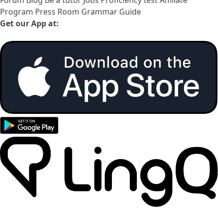
Forum
Blog
Be a tutor
Jobs
Proficiency test
Affiliate
Program
Press Room
Grammar Guide
Get our App at: