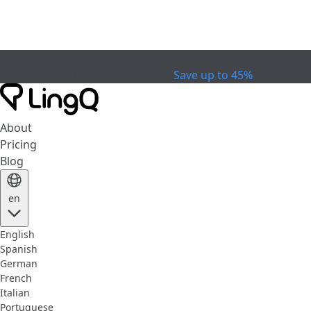
EXPIRED
Celebrate the Cup
Extended Sale
Save up to 45%
About
Pricing
Blog
en
English
Spanish
German
French
Italian
Portuguese