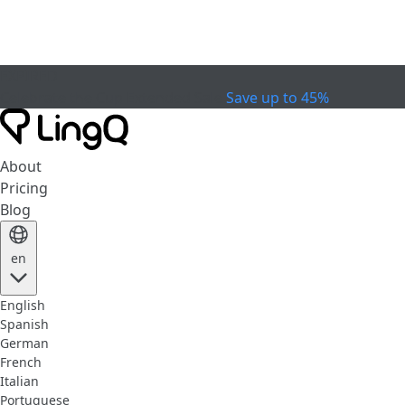
EXPIRED
Celebrate the Cup
Extended Sale
Save up to 45%
About
Pricing
Blog
en
English
Spanish
German
French
Italian
Portuguese