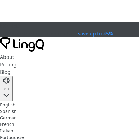
EXPIRED
Celebrate the Cup
Extended Sale
Save up to 45%
About
Pricing
Blog
en
English
Spanish
German
French
Italian
Portuguese