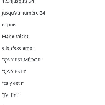
1234jusqu'à
24
jusqu'au numéro 24
et puis
Marie s'écrit
elle s'exclame :
"ÇA Y EST MÉDOR"
"ÇA Y EST !"
"ça y est !"
"j'ai fini"