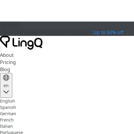
EXPIRED
Black Friday
Biggest discount of the year
Up to 50% off
About
Pricing
Blog
en
English
Spanish
German
French
Italian
Portuguese