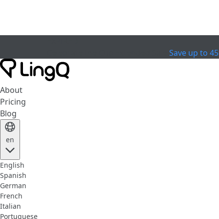
EXPIRED
Celebrate the Cup
Extended Sale
Save up to 4
About
Pricing
Blog
en
English
Spanish
German
French
Italian
Portuguese