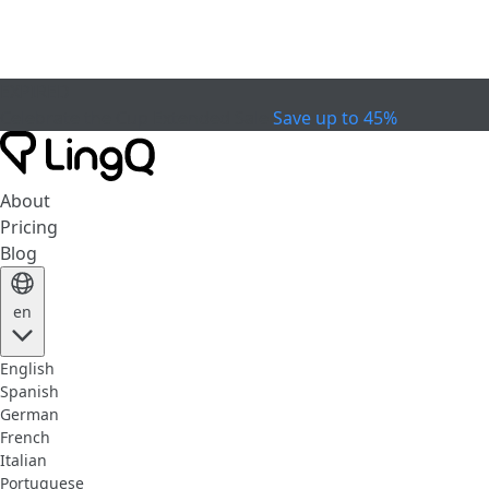
EXPIRED
Celebrate the Cup
Extended Sale
Save up to 45%
About
Pricing
Blog
en
English
Spanish
German
French
Italian
Portuguese