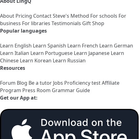
About LingQ
About
Pricing
Contact
Steve's Method
For schools
For
business
For libraries
Testimonials
Gift Shop
Popular languages
Learn English
Learn Spanish
Learn French
Learn German
Learn Italian
Learn Portuguese
Learn Japanese
Learn
Chinese
Learn Korean
Learn Russian
Resources
Forum
Blog
Be a tutor
Jobs
Proficiency test
Affiliate
Program
Press Room
Grammar Guide
Get our App at: