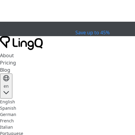
EXPIRED
Celebrate the Cup
Extended Sale
Save up to 45%
About
Pricing
Blog
en
English
Spanish
German
French
Italian
Portuguese