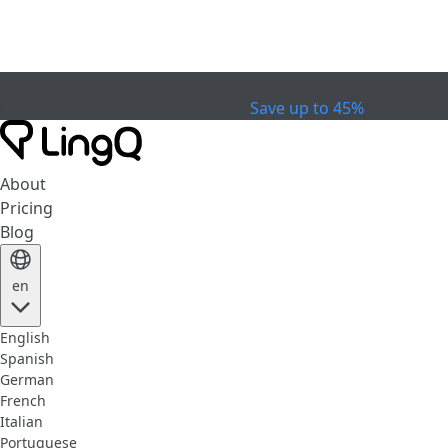
EXPIRED
Celebrate the Cup
Extended Sale
Save up to 45%
About
Pricing
Blog
en
English
Spanish
German
French
Italian
Portuguese