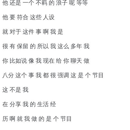
他 还是 一个 不羁 的 浪子 呢 等等
他 要 符合 这些 人设
就 对于 这件 事 啊 我 是
很 有 保留 的 所以 我 这么 多年 我
你 比如说 像 我 现在 给 你 聊天 做
八分 这个 事 我 都 很 强调 这 是 个 节目
这 不是 我
在 分享 我 的 生活 经
历 啊 就 我 做 的 是 个 节目