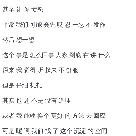
甚至 让 你 愤怒
平常 我们 可能 会先 哎 忍 一忍 不 发作
然后 想一想
这个 事是 怎么回事 人家 到底 在 讲 什么
原来 我 觉得 听 起来 不 舒服
但是 仔细 想想
其实 也 还 不是 没有 道理
或者 我 能够 换个 更好 的 方法 去 回应
可是 呢 啊 我们 找 了 这个 沉淀 的 空间