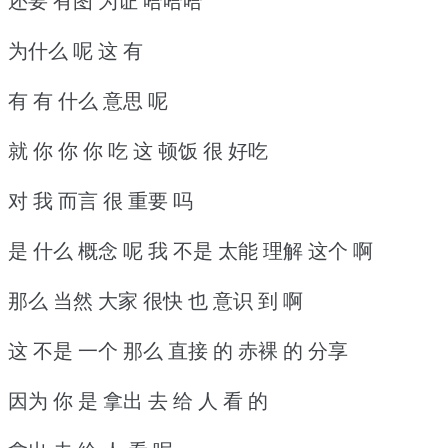
还要 有图 为证 哈哈哈
为什么 呢 这 有
有 有 什么 意思 呢
就 你 你 你 吃 这 顿饭 很 好吃
对 我 而言 很 重要 吗
是 什么 概念 呢 我 不是 太能 理解 这个 啊
那么 当然 大家 很快 也 意识 到 啊
这 不是 一个 那么 直接 的 赤裸 的 分享
因为 你 是 拿出 去 给 人 看 的