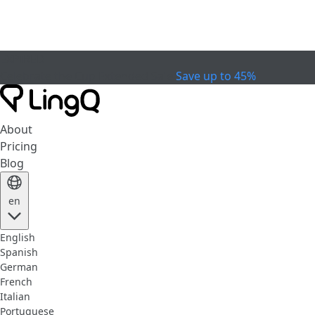
EXPIRED
Celebrate the Cup
Extended Sale
Save up to 45%
About
Pricing
Blog
en
English
Spanish
German
French
Italian
Portuguese