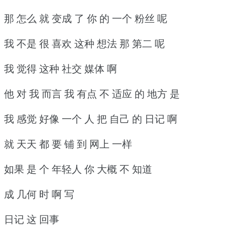
那 怎么 就 变成 了 你 的 一个 粉丝 呢
我 不是 很 喜欢 这种 想法 那 第二 呢
我 觉得 这种 社交 媒体 啊
他 对 我 而言 我 有点 不 适应 的 地方 是
我 感觉 好像 一个 人 把 自己 的 日记 啊
就 天天 都 要 铺 到 网上 一样
如果 是 个 年轻人 你 大概 不 知道
成 几何 时 啊 写
日记 这 回事