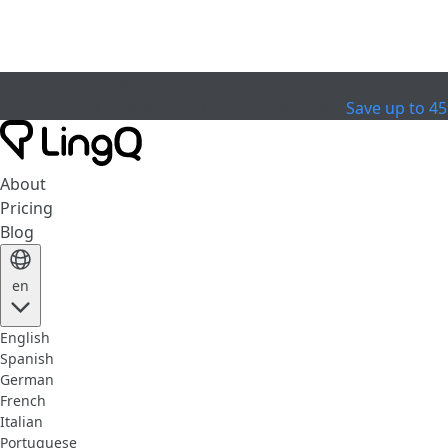
EXPIRED
Celebrate the Cup
Extended Sale
Save up to 4
About
Pricing
Blog
en
English
Spanish
German
French
Italian
Portuguese