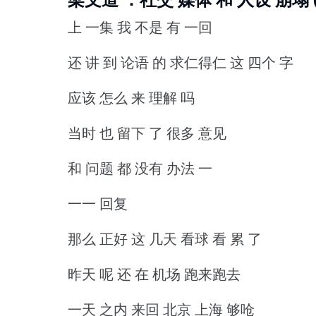
上 一集 我 不是 有 一回
还 讲 到 论语 的 求仁得仁 这 四个 字
应该 怎么 来 理解 吗
当时 也 留下 了 很多 意见
和 问题 都 没有 办法 一
一一 回复
那么 正好 这 几天 看球 看 累 了
昨天 呢 还 在 机场 跑来跑去
一天 之内 来回 北京 上海 够呛