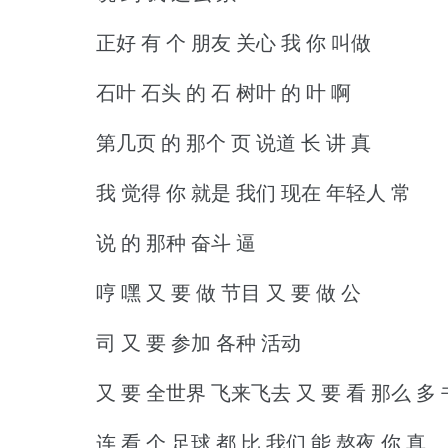
正好 有 个 朋友 关心 我 你 叫做
石叶 石头 的 石 树叶 的 叶 啊
第几页 的 那个 页 说道 长 讲 真
我 觉得 你 就是 我们 现在 年轻人 常
说 的 那种 奋斗 逼
哼 嘿 又 要 做 节目 又 要 做 公
司 又 要 参加 各种 活动
又 要 全世界 飞来飞去 又 要 看 那么 多 
连 看 个 足球 都 比 我们 能 熬夜 你 真