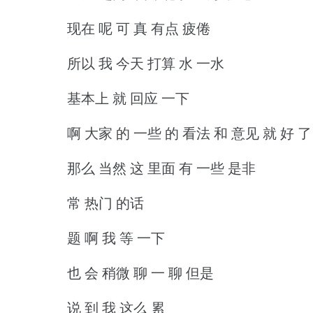
现在 呢 可 真 有点 疲倦
所以 我 今天 打算 水 一水
基本上 就 回应 一下
啊 大家 的 一些 的 看法 和 意见 就 好 了
那么 当然 这 里面 有 一些 是非
常 热门 的话
题 啊 我 等 一下
也 会 稍微 聊 一 聊 但是
说 到 我 这么 累