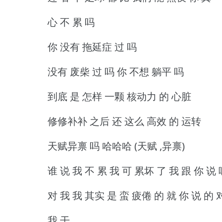
心 不 累 吗
你 没有 拖延症 过 吗
没有 废柴 过 吗 你 不想 躺平 吗
到底 是 怎样 一颗 核动力 的 心脏
修修补补 之后 还 这么 高效 的 运转
天赋异禀 吗 哈哈哈 (天赋 ,异禀)
谁 说 我 不 累 我 可 累坏 了 我 跟 你 说 
对 我 我 其实 是 蛮 疲倦 的 就 你 说 的 
我 干