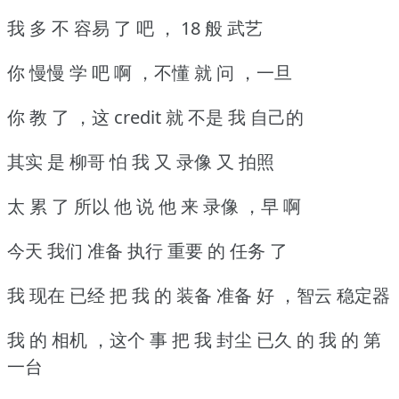
我 多 不 容易 了 吧 ， 18 般 武艺
你 慢慢 学 吧 啊 ，不懂 就 问 ，一旦
你 教 了 ，这 credit 就 不是 我 自己的
其实 是 柳哥 怕 我 又 录像 又 拍照
太 累 了 所以 他 说 他 来 录像 ，早 啊
今天 我们 准备 执行 重要 的 任务 了
我 现在 已经 把 我 的 装备 准备 好 ，智云 稳定器
我 的 相机 ，这个 事 把 我 封尘 已久 的 我 的 第
一台