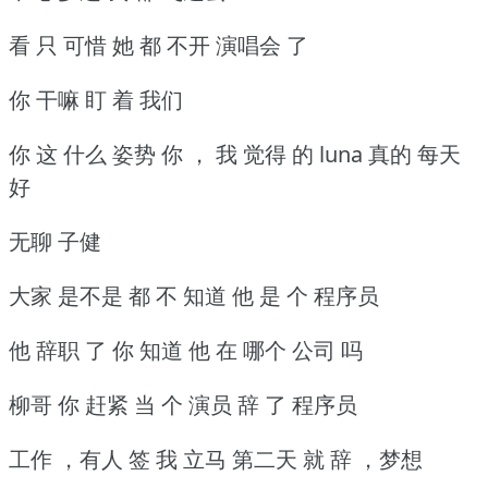
看 只 可惜 她 都 不开 演唱会 了
你 干嘛 盯 着 我们
你 这 什么 姿势 你 ， 我 觉得 的 luna 真的 每天
好
无聊 子健
大家 是不是 都 不 知道 他 是 个 程序员
他 辞职 了 你 知道 他 在 哪个 公司 吗
柳哥 你 赶紧 当 个 演员 辞 了 程序员
工作 ，有人 签 我 立马 第二天 就 辞 ，梦想