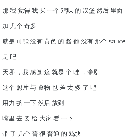
那 我 觉得 我 买 一个 鸡味 的 汉堡 然后 里面
加 几个 奇多
就是 可能 没有 黄色 的 酱 他 没有 那个 sauce
是 吧
天哪 ，我 感觉 这 就是 个 哇 ，惨剧
这个 照片 与 食物 也 差 太 多 了 吧
用力 挤 一下 然后 放到
嘴里 去 要 给 大家 看 一下
带 了 几个 普 很 普通 的 鸡块