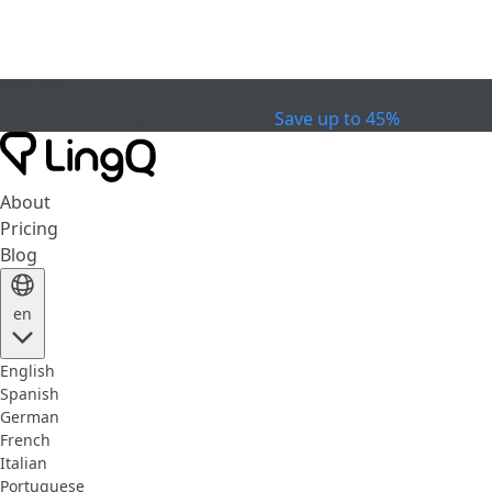
EXPIRED
Celebrate the Cup
Extended Sale
Save up to 45%
About
Pricing
Blog
en
English
Spanish
German
French
Italian
Portuguese