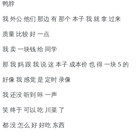
鸭脖
我 外公 他们 那边 有 那个 本子 我 就 拿 过来
质量 比较 好 一点
我 卖 一块钱 给 同学
那 我 妈 跟 我 说 这 本子 成本价 也 得 一块 5 的
好像 我 感觉 是 定时 录像
我 还没 听到 咔 一声
笑 终于 可以 吃 川菜 了
都 没 怎么 好 好吃 东西