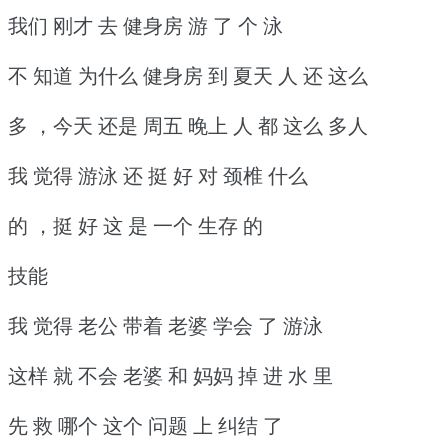
我们 刚才 去 健身房 游 了 个 泳
不 知道 为什么 健身房 到 夏天 人 还 这么
多 ，今天 还是 周五 晚上 人 都 这么 多人
我 觉得 游泳 还 挺 好 对 颈椎 什么
的 ，挺 好 这 是 一个 生存 的
技能
我 觉得 老公 带着 老婆 学会 了 游泳
这样 就 不会 老婆 和 妈妈 掉 进 水 里
先 救 哪个 这个 问题 上 纠结 了