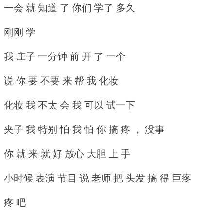
一会 就 知道 了 你们 学了 多久
刚刚 学
我 庄子 一分钟 前 开 了 一个
说 你 要 不要 来 帮 我 化妆
化妆 我 不太 会 我 可以 试一下
夹子 我 特别 怕 我 怕 你 搞 疼 ， 没事
你 就 来 就 好 放心 大胆 上 手
小时候 表演 节目 说 老师 把 头发 搞 得 巨疼
疼 吧