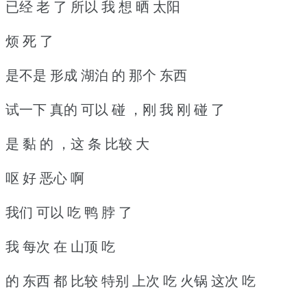
已经 老 了 所以 我 想 晒 太阳
烦 死 了
是不是 形成 湖泊 的 那个 东西
试一下 真的 可以 碰 ，刚 我 刚 碰 了
是 黏 的 ，这 条 比较 大
呕 好 恶心 啊
我们 可以 吃 鸭 脖 了
我 每次 在 山顶 吃
的 东西 都 比较 特别 上次 吃 火锅 这次 吃