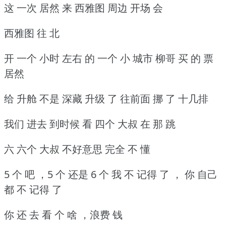
这 一次 居然 来 西雅图 周边 开场 会
西雅图 往 北
开 一个 小时 左右 的 一个 小 城市 柳哥 买 的 票
居然
给 升舱 不是 深藏 升级 了 往前面 挪 了 十几排
我们 进去 到时候 看 四个 大叔 在 那 跳
六 六个 大叔 不好意思 完全 不 懂
5 个 吧 ，5 个 还是 6 个 我 不 记得 了 ， 你 自己
都 不 记得 了
你 还 去 看 个 啥 ，浪费 钱