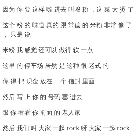
因为 你 要 这样 嗦 进去 叫唆 粉 ，这 菜 太 烫 了
这个 粉 的 味道 真的 跟 常德 的 米粉 非常 像 了
， 只是 说
米粉 我 感觉 还可以 做得 软 一点
这里 的 停车场 居然 是 这种 很 老式 的
你 得 把 现金 放在 一个 信封 里面
然后 写 上 你 的 号码 塞 进去
跟 你 看看 你 前面 的 老人家
然后 我们 叫 大家 一起 rock 呀 大家 一起 rock