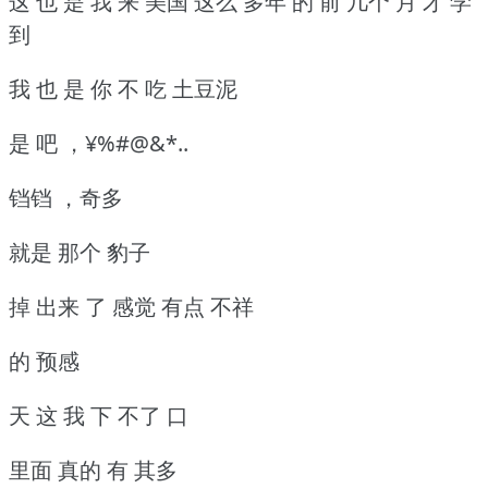
这 也 是 我 来 美国 这么 多年 的 前 几个 月 才 学
到
我 也 是 你 不 吃 土豆泥
是 吧 ，¥%#@&*..
铛铛 ，奇多
就是 那个 豹子
掉 出来 了 感觉 有点 不祥
的 预感
天 这 我 下 不了 口
里面 真的 有 其多