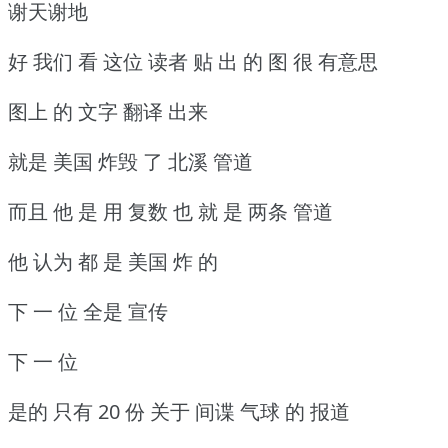
谢天谢地
好 我们 看 这位 读者 贴 出 的 图 很 有意思
图上 的 文字 翻译 出来
就是 美国 炸毁 了 北溪 管道
而且 他 是 用 复数 也 就 是 两条 管道
他 认为 都 是 美国 炸 的
下 一 位 全是 宣传
下 一 位
是的 只有 20 份 关于 间谍 气球 的 报道