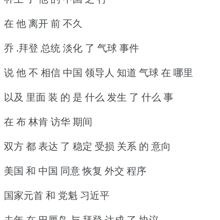
在 他 离开 前 不久
乔 .拜登 总统 淡化 了 气球 事件
说 他 不 相信 中国 领导人 知道 气球 在 哪里
以及 里面 装 的 是 什么 发生 了 什么 事
在 布 林肯 访华 期间
双方 都 表达 了 稳定 受损 关系 的 意向
美国 和 中国 同意 恢复 外交 程序
国家元首 和 党魁 习近平
去年 在 巴厘岛 与 拜登 达成 了 协议