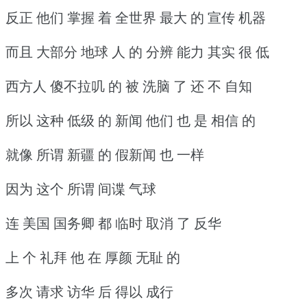
反正 他们 掌握 着 全世界 最大 的 宣传 机器
而且 大部分 地球 人 的 分辨 能力 其实 很 低
西方人 傻不拉叽 的 被 洗脑 了 还 不 自知
所以 这种 低级 的 新闻 他们 也 是 相信 的
就像 所谓 新疆 的 假新闻 也 一样
因为 这个 所谓 间谍 气球
连 美国 国务卿 都 临时 取消 了 反华
上 个 礼拜 他 在 厚颜 无耻 的
多次 请求 访华 后 得以 成行