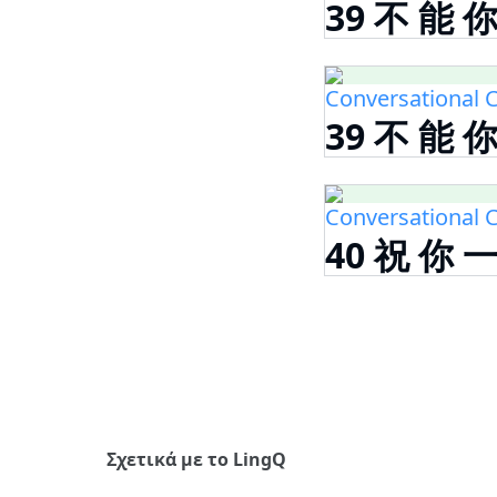
39 不 能 
Conversational C
39 不 能 
Conversational C
40 祝 你 
Σχετικά με το LingQ