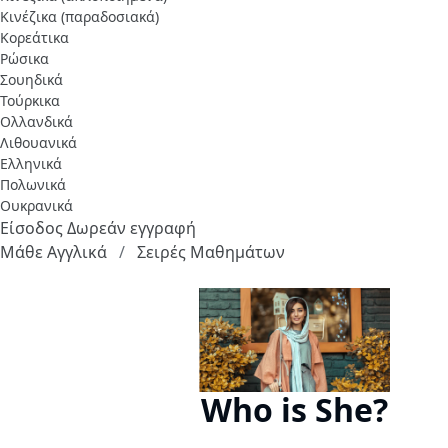
Κινέζικα (παραδοσιακά)
Κορεάτικα
Ρώσικα
Σουηδικά
Τούρκικα
Ολλανδικά
Λιθουανικά
Ελληνικά
Πολωνικά
Ουκρανικά
Είσοδος
Δωρεάν εγγραφή
Μάθε Αγγλικά
Σειρές Μαθημάτων
Who is She?