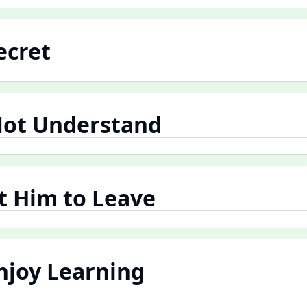
ecret
 Not Understand
nt Him to Leave
Enjoy Learning