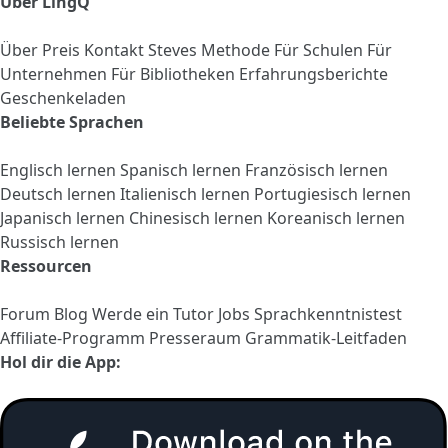
Über LingQ
Über
Preis
Kontakt
Steves Methode
Für Schulen
Für
Unternehmen
Für Bibliotheken
Erfahrungsberichte
Geschenkeladen
Beliebte Sprachen
Englisch lernen
Spanisch lernen
Französisch lernen
Deutsch lernen
Italienisch lernen
Portugiesisch lernen
Japanisch lernen
Chinesisch lernen
Koreanisch lernen
Russisch lernen
Ressourcen
Forum
Blog
Werde ein Tutor
Jobs
Sprachkenntnistest
Affiliate-Programm
Presseraum
Grammatik-Leitfaden
Hol dir die App: