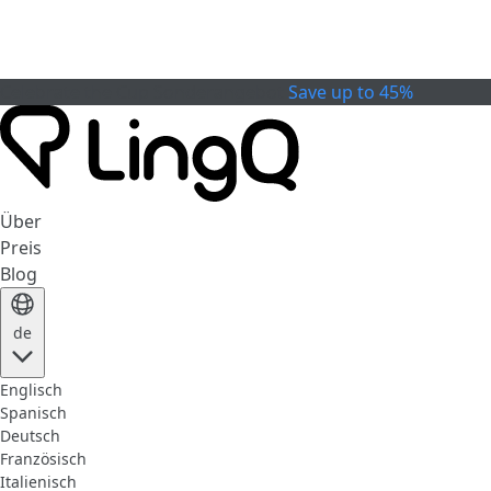
Celebrate the Cup
Sonderangebot
Save up to 45%
Über
Preis
Blog
de
Englisch
Spanisch
Deutsch
Französisch
Italienisch