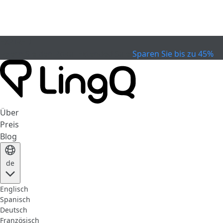
EXPIRED
Feiern Sie den Pokal
Extended Sale
Sparen Sie bis zu 45%
Über
Preis
Blog
de
Englisch
Spanisch
Deutsch
Französisch