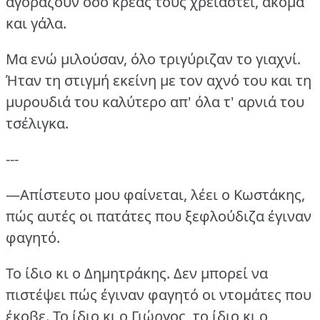
αγοράζουν όσο κρέας τούς χρειαστεί, ακόμα
και γάλα.
Μα ενώ μιλούσαν, όλο τριγύριζαν το γιαχνί.
Ήταν τη στιγμή εκείνη με τον αχνό του και τη
μυρουδιά του καλύτερο απ' όλα τ' αρνιά του
τσέλιγκα.
---
—Απίστευτο μου φαίνεται, λέει ο Κωστάκης,
πώς αυτές οι πατάτες που ξεφλούδιζα έγιναν
φαγητό.
Το ίδιο κι ο Δημητράκης.
Δεν μπορεί να
πιστέψει πώς έγιναν φαγητό οι ντομάτες που
έκοβε.
Το ίδιο κι ο Γιώργος, το ίδιο κι ο