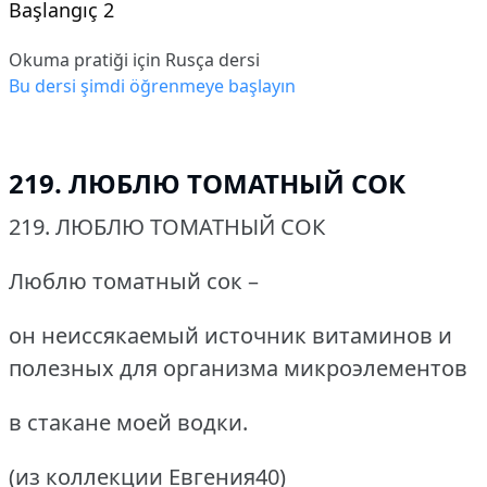
Başlangıç 2
Okuma pratiği için Rusça dersi
Bu dersi şimdi öğrenmeye başlayın
219. ЛЮБЛЮ ТОМАТНЫЙ СОК
219.
ЛЮБЛЮ ТОМАТНЫЙ СОК
Люблю томатный сок –
он неиссякаемый источник витаминов и
полезных для организма микроэлементов
в стакане моей водки.
(из коллекции Евгения40)