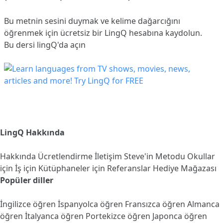
Bu metnin sesini duymak ve kelime dağarcığını
öğrenmek için ücretsiz bir LingQ hesabına
kaydolun
.
Bu dersi lingQ'da açın
LingQ Hakkında
Hakkında
Ücretlendirme
İletişim
Steve'in Metodu
Okullar
için
İş için
Kütüphaneler için
Referanslar
Hediye Mağazası
Popüler diller
İngilizce öğren
İspanyolca öğren
Fransızca öğren
Almanca
öğren
İtalyanca öğren
Portekizce öğren
Japonca öğren