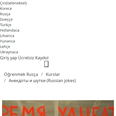
Çin(Geleneksel)
Korece
Rusça
İsveççe
Türkçe
Hollandaca
Litvanca
Yunanca
Lehçe
Ukraynaca
Giriş yap
Ücretsiz Kaydol
Öğrenmek Rusça
Kurslar
Анекдоты и шутки (Russian jokes)