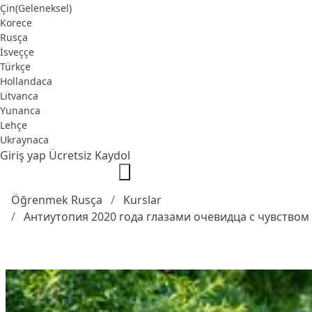
Çin(Geleneksel)
Korece
Rusça
İsveççe
Türkçe
Hollandaca
Litvanca
Yunanca
Lehçe
Ukraynaca
Giriş yap
Ücretsiz Kaydol
Öğrenmek Rusça
Kurslar
Антиутопия 2020 года глазами очевидца с чувство