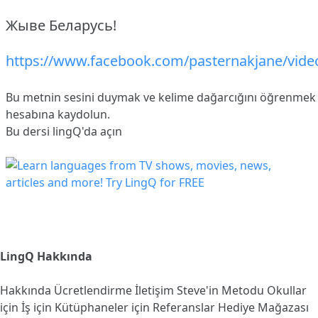
Жыве Беларусь!
https://www.facebook.com/pasternakjane/vid
Bu metnin sesini duymak ve kelime dağarcığını öğrenmek i
hesabına
kaydolun
.
Bu dersi lingQ'da açın
LingQ Hakkında
Hakkında
Ücretlendirme
İletişim
Steve'in Metodu
Okullar
için
İş için
Kütüphaneler için
Referanslar
Hediye Mağazası