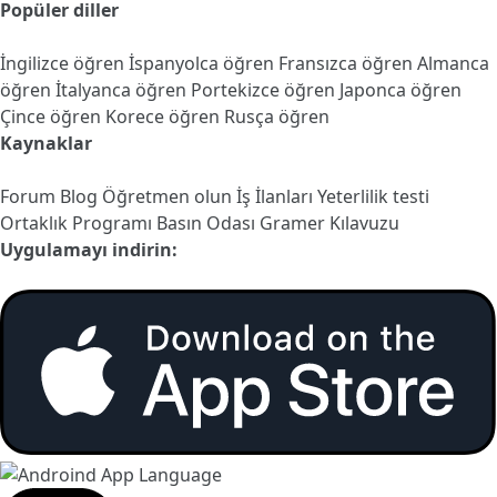
Popüler diller
İngilizce öğren
İspanyolca öğren
Fransızca öğren
Almanca
öğren
İtalyanca öğren
Portekizce öğren
Japonca öğren
Çince öğren
Korece öğren
Rusça öğren
Kaynaklar
Forum
Blog
Öğretmen olun
İş İlanları
Yeterlilik testi
Ortaklık Programı
Basın Odası
Gramer Kılavuzu
Uygulamayı indirin: