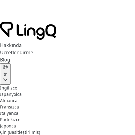
Hakkında
Ücretlendirme
Blog
tr
İngilizce
İspanyolca
Almanca
Fransızca
İtalyanca
Portekizce
Japonca
Çin (Basitleştirilmiş)