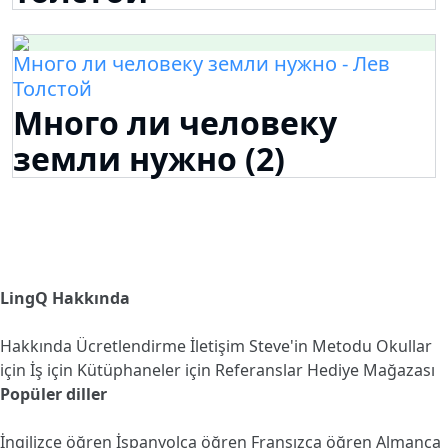
Много ли человеку земли нужно - Лев
Толстой
Много ли человеку
земли нужно (2)
LingQ Hakkında
Hakkında
Ücretlendirme
İletişim
Steve'in Metodu
Okullar
için
İş için
Kütüphaneler için
Referanslar
Hediye Mağazası
Popüler diller
İngilizce öğren
İspanyolca öğren
Fransızca öğren
Almanca