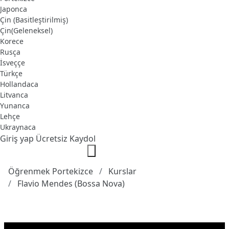
Japonca
Çin (Basitleştirilmiş)
Çin(Geleneksel)
Korece
Rusça
İsveççe
Türkçe
Hollandaca
Litvanca
Yunanca
Lehçe
Ukraynaca
Giriş yap
Ücretsiz Kaydol
Öğrenmek Portekizce
Kurslar
Flavio Mendes (Bossa Nova)