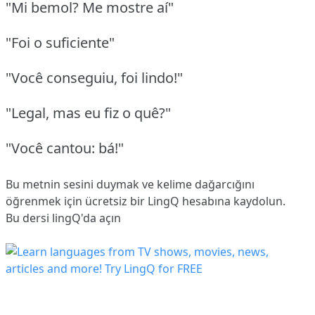
"Mi bemol? Me mostre aí"
"Foi o suficiente"
"Você conseguiu, foi lindo!"
"Legal, mas eu fiz o quê?"
"Você cantou: bá!"
Bu metnin sesini duymak ve kelime dağarcığını
öğrenmek için ücretsiz bir LingQ hesabına
kaydolun
.
Bu dersi lingQ'da açın