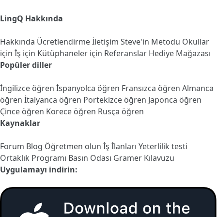
LingQ Hakkında
Hakkında
Ücretlendirme
İletişim
Steve'in Metodu
Okullar
için
İş için
Kütüphaneler için
Referanslar
Hediye Mağazası
Popüler diller
İngilizce öğren
İspanyolca öğren
Fransızca öğren
Almanca
öğren
İtalyanca öğren
Portekizce öğren
Japonca öğren
Çince öğren
Korece öğren
Rusça öğren
Kaynaklar
Forum
Blog
Öğretmen olun
İş İlanları
Yeterlilik testi
Ortaklık Programı
Basın Odası
Gramer Kılavuzu
Uygulamayı indirin: