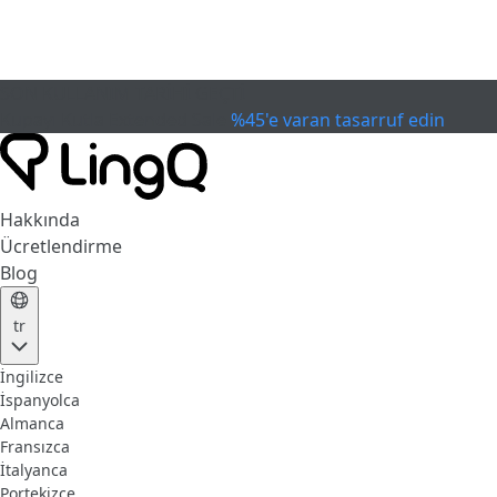
SON KULLANIM TARİHİ GEÇTİ
Kupayı Kutla
Extended Sale
%45'e varan tasarruf edin
Hakkında
Ücretlendirme
Blog
tr
İngilizce
İspanyolca
Almanca
Fransızca
İtalyanca
Portekizce