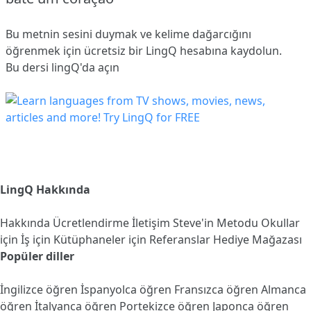
Bu metnin sesini duymak ve kelime dağarcığını
öğrenmek için ücretsiz bir LingQ hesabına
kaydolun
.
Bu dersi lingQ'da açın
LingQ Hakkında
Hakkında
Ücretlendirme
İletişim
Steve'in Metodu
Okullar
için
İş için
Kütüphaneler için
Referanslar
Hediye Mağazası
Popüler diller
İngilizce öğren
İspanyolca öğren
Fransızca öğren
Almanca
öğren
İtalyanca öğren
Portekizce öğren
Japonca öğren