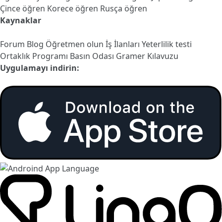
Çince öğren
Korece öğren
Rusça öğren
Kaynaklar
Forum
Blog
Öğretmen olun
İş İlanları
Yeterlilik testi
Ortaklık Programı
Basın Odası
Gramer Kılavuzu
Uygulamayı indirin: