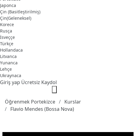
Japonca
Çin (Basitleştirilmiş)
Çin(Geleneksel)
Korece
Rusça
İsveççe
Türkçe
Hollandaca
Litvanca
Yunanca
Lehçe
Ukraynaca
Giriş yap
Ücretsiz Kaydol
Öğrenmek Portekizce
Kurslar
Flavio Mendes (Bossa Nova)