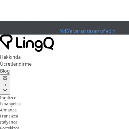
SON KULLANIM TARİHİ GEÇTİ
Kupayı Kutla
Extended Sale
%45'e varan tasarruf edin
Hakkında
Ücretlendirme
Blog
tr
İngilizce
İspanyolca
Almanca
Fransızca
İtalyanca
Portekizce