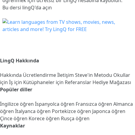
öğrenmek için ücretsiz bir LingQ hesabına
kaydolun
.
Bu dersi lingQ'da açın
LingQ Hakkında
Hakkında
Ücretlendirme
İletişim
Steve'in Metodu
Okullar
için
İş için
Kütüphaneler için
Referanslar
Hediye Mağazası
Popüler diller
İngilizce öğren
İspanyolca öğren
Fransızca öğren
Almanca
öğren
İtalyanca öğren
Portekizce öğren
Japonca öğren
Çince öğren
Korece öğren
Rusça öğren
Kaynaklar