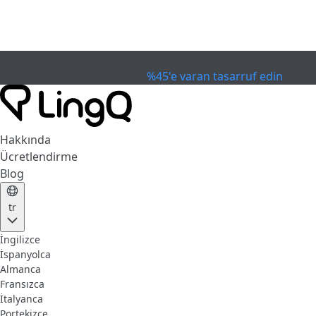
SON KULLANIM TARİHİ GEÇTİ
Kupayı Kutla
Extended Sale
%45'e varan tasarruf edin
Hakkında
Ücretlendirme
Blog
tr
İngilizce
İspanyolca
Almanca
Fransızca
İtalyanca
Portekizce