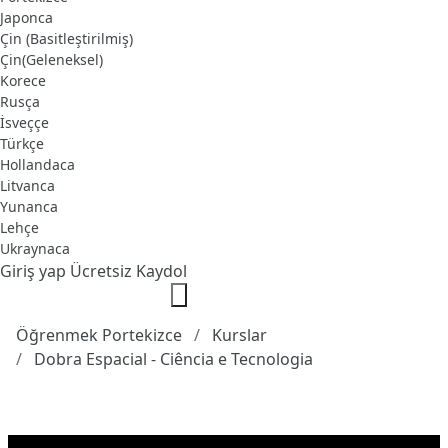
Japonca
Çin (Basitleştirilmiş)
Çin(Geleneksel)
Korece
Rusça
İsveççe
Türkçe
Hollandaca
Litvanca
Yunanca
Lehçe
Ukraynaca
Giriş yap
Ücretsiz Kaydol
Öğrenmek Portekizce
Kurslar
Dobra Espacial - Ciência e Tecnologia