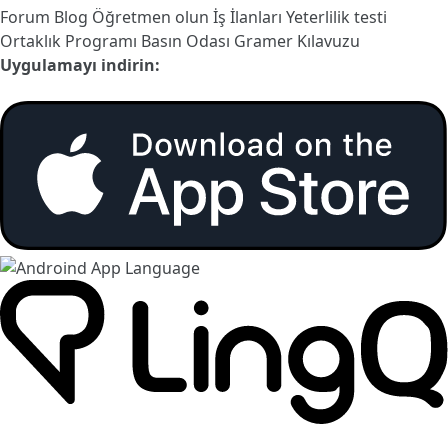
Forum
Blog
Öğretmen olun
İş İlanları
Yeterlilik testi
Ortaklık Programı
Basın Odası
Gramer Kılavuzu
Uygulamayı indirin: