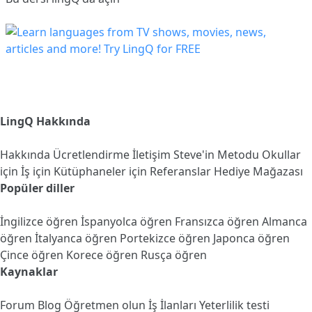
LingQ Hakkında
Hakkında
Ücretlendirme
İletişim
Steve'in Metodu
Okullar
için
İş için
Kütüphaneler için
Referanslar
Hediye Mağazası
Popüler diller
İngilizce öğren
İspanyolca öğren
Fransızca öğren
Almanca
öğren
İtalyanca öğren
Portekizce öğren
Japonca öğren
Çince öğren
Korece öğren
Rusça öğren
Kaynaklar
Forum
Blog
Öğretmen olun
İş İlanları
Yeterlilik testi