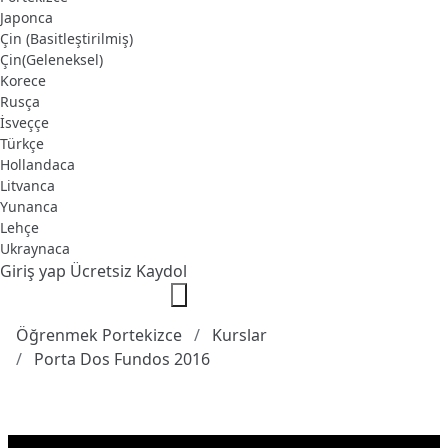
Japonca
Çin (Basitleştirilmiş)
Çin(Geleneksel)
Korece
Rusça
İsveççe
Türkçe
Hollandaca
Litvanca
Yunanca
Lehçe
Ukraynaca
Giriş yap
Ücretsiz Kaydol
Öğrenmek Portekizce
Kurslar
Porta Dos Fundos 2016