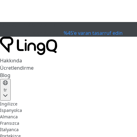
SON KULLANIM TARİHİ GEÇTİ
Kupayı Kutla
Extended Sale
%45'e varan tasarruf edin
Hakkında
Ücretlendirme
Blog
tr
İngilizce
İspanyolca
Almanca
Fransızca
İtalyanca
Portekizce