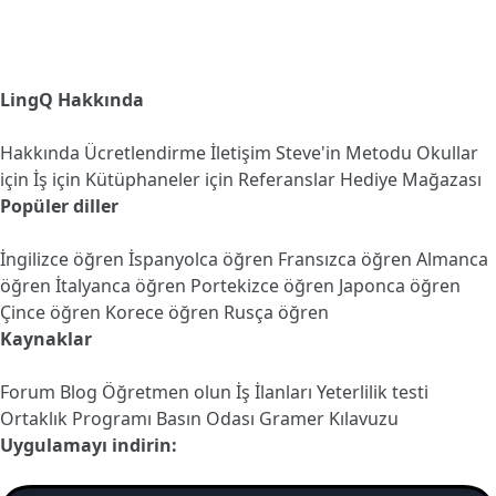
LingQ Hakkında
Hakkında
Ücretlendirme
İletişim
Steve'in Metodu
Okullar
için
İş için
Kütüphaneler için
Referanslar
Hediye Mağazası
Popüler diller
İngilizce öğren
İspanyolca öğren
Fransızca öğren
Almanca
öğren
İtalyanca öğren
Portekizce öğren
Japonca öğren
Çince öğren
Korece öğren
Rusça öğren
Kaynaklar
Forum
Blog
Öğretmen olun
İş İlanları
Yeterlilik testi
Ortaklık Programı
Basın Odası
Gramer Kılavuzu
Uygulamayı indirin: