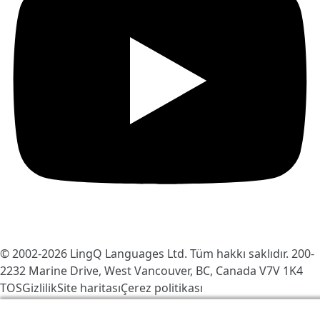
© 2002-2026
LingQ Languages Ltd.
Tüm hakkı saklıdır. 200-
2232 Marine Drive, West Vancouver, BC, Canada
V7V 1K4
TOS
Gizlilik
Site haritası
Çerez politikası
LingQ'yu daha iyi hale getirmek için çerezleri