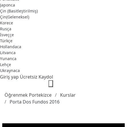
Japonca
Çin (Basitleştirilmiş)
Çin(Geleneksel)
Korece
Rusça
İsveççe
Türkçe
Hollandaca
Litvanca
Yunanca
Lehçe
Ukraynaca
Giriş yap
Ücretsiz Kaydol
Öğrenmek Portekizce
Kurslar
Porta Dos Fundos 2016