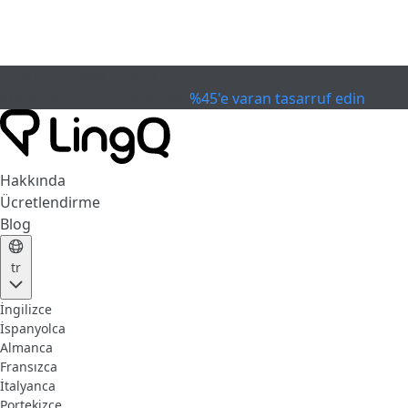
SON KULLANIM TARİHİ GEÇTİ
Kupayı Kutla
Extended Sale
%45'e varan tasarruf edin
Hakkında
Ücretlendirme
Blog
tr
İngilizce
İspanyolca
Almanca
Fransızca
İtalyanca
Portekizce