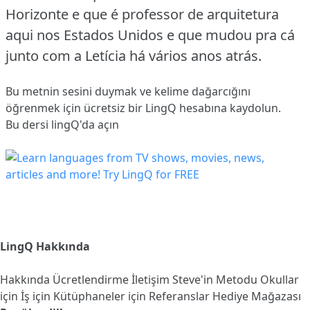
Horizonte e que é professor de arquitetura
aqui nos Estados Unidos e que mudou pra cá
junto com a Letícia há vários anos atrás.
Bu metnin sesini duymak ve kelime dağarcığını
öğrenmek için ücretsiz bir LingQ hesabına
kaydolun
.
Bu dersi lingQ'da açın
LingQ Hakkında
Hakkında
Ücretlendirme
İletişim
Steve'in Metodu
Okullar
için
İş için
Kütüphaneler için
Referanslar
Hediye Mağazası