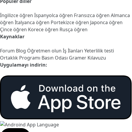
Popüler diller
İngilizce öğren
İspanyolca öğren
Fransızca öğren
Almanca
öğren
İtalyanca öğren
Portekizce öğren
Japonca öğren
Çince öğren
Korece öğren
Rusça öğren
Kaynaklar
Forum
Blog
Öğretmen olun
İş İlanları
Yeterlilik testi
Ortaklık Programı
Basın Odası
Gramer Kılavuzu
Uygulamayı indirin: