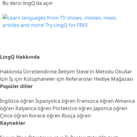
Bu dersi lingQ'da açın
LingQ Hakkında
Hakkında
Ücretlendirme
İletişim
Steve'in Metodu
Okullar
için
İş için
Kütüphaneler için
Referanslar
Hediye Mağazası
Popüler diller
İngilizce öğren
İspanyolca öğren
Fransızca öğren
Almanca
öğren
İtalyanca öğren
Portekizce öğren
Japonca öğren
Çince öğren
Korece öğren
Rusça öğren
Kaynaklar