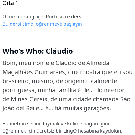
Orta 1
Okuma pratiği için Portekizce dersi
Bu dersi şimdi öğrenmeye başlayın
Who's Who: Cláudio
Bom, meu nome é Cláudio de Almeida
Magalhães Guimarães, que mostra que eu sou
brasileiro, mesmo, de origem totalmente
portuguesa, minha família é de... do interior
de Minas Gerais, de uma cidade chamada São
João del Rei e... é... há muitas gerações.
Bu metnin sesini duymak ve kelime dağarcığını
öğrenmek için ücretsiz bir LingQ hesabına
kaydolun
.