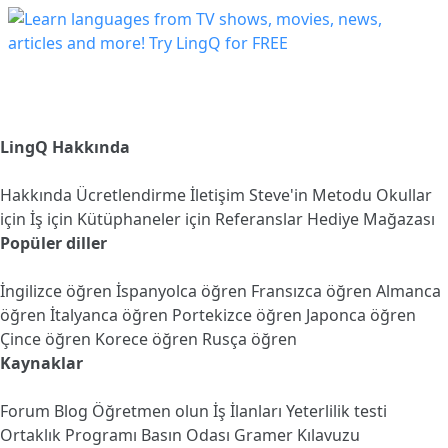
LingQ Hakkında
Hakkında
Ücretlendirme
İletişim
Steve'in Metodu
Okullar
için
İş için
Kütüphaneler için
Referanslar
Hediye Mağazası
Popüler diller
İngilizce öğren
İspanyolca öğren
Fransızca öğren
Almanca
öğren
İtalyanca öğren
Portekizce öğren
Japonca öğren
Çince öğren
Korece öğren
Rusça öğren
Kaynaklar
Forum
Blog
Öğretmen olun
İş İlanları
Yeterlilik testi
Ortaklık Programı
Basın Odası
Gramer Kılavuzu