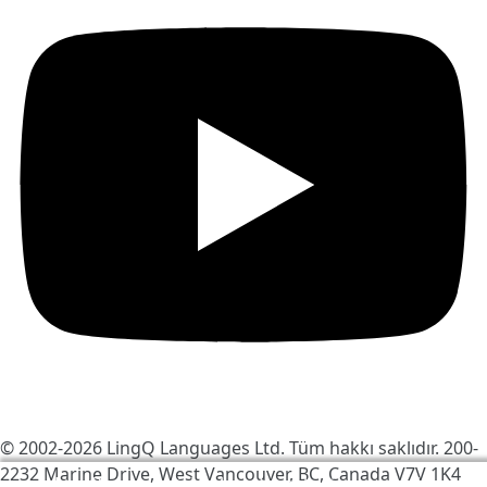
© 2002-2026
LingQ Languages Ltd.
Tüm hakkı saklıdır. 200-
2232 Marine Drive, West Vancouver, BC, Canada
V7V 1K4
LingQ'yu daha iyi hale getirmek için çerezleri