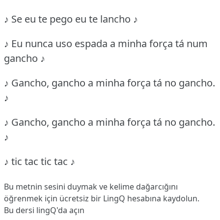
♪ Se eu te pego eu te lancho ♪
♪ Eu nunca uso espada a minha força tá num
gancho ♪
♪ Gancho, gancho a minha força tá no gancho.
♪
♪ Gancho, gancho a minha força tá no gancho.
♪
♪ tic tac tic tac ♪
Bu metnin sesini duymak ve kelime dağarcığını
öğrenmek için ücretsiz bir LingQ hesabına
kaydolun
.
Bu dersi lingQ'da açın