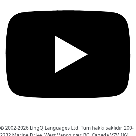
© 2002-2026
LingQ Languages Ltd.
Tüm hakkı saklıdır. 200-
2232 Marine Drive, West Vancouver, BC, Canada
V7V 1K4