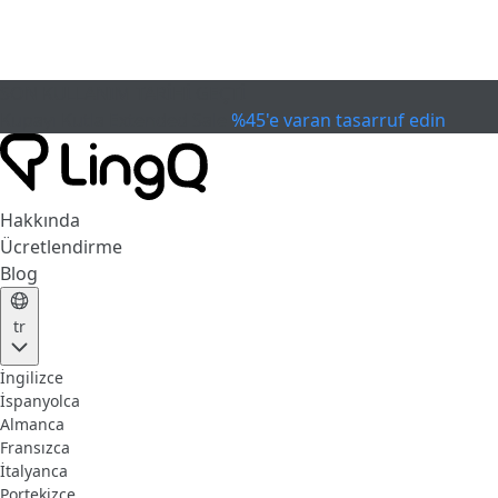
SON KULLANIM TARİHİ GEÇTİ
Kupayı Kutla
Extended Sale
%45'e varan tasarruf edin
Hakkında
Ücretlendirme
Blog
tr
İngilizce
İspanyolca
Almanca
Fransızca
İtalyanca
Portekizce