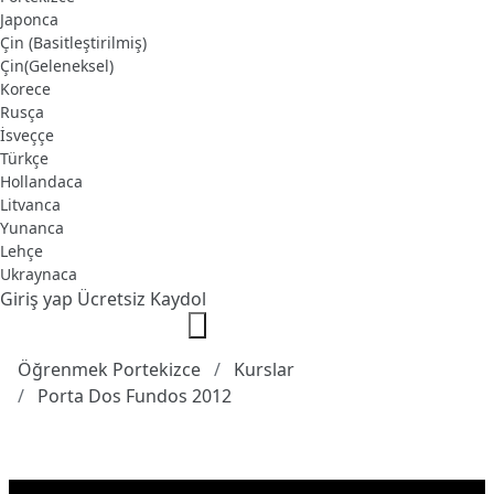
Japonca
Çin (Basitleştirilmiş)
Çin(Geleneksel)
Korece
Rusça
İsveççe
Türkçe
Hollandaca
Litvanca
Yunanca
Lehçe
Ukraynaca
Giriş yap
Ücretsiz Kaydol
Öğrenmek Portekizce
Kurslar
Porta Dos Fundos 2012