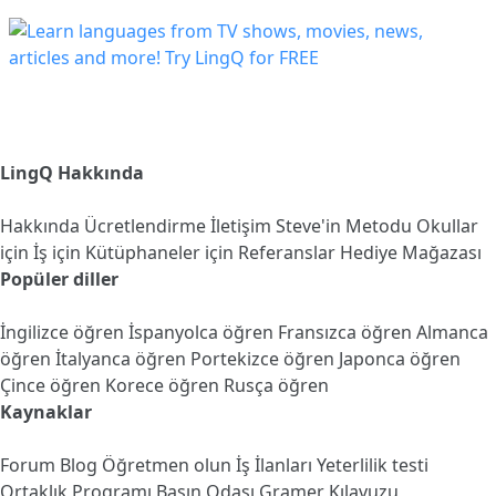
LingQ Hakkında
Hakkında
Ücretlendirme
İletişim
Steve'in Metodu
Okullar
için
İş için
Kütüphaneler için
Referanslar
Hediye Mağazası
Popüler diller
İngilizce öğren
İspanyolca öğren
Fransızca öğren
Almanca
öğren
İtalyanca öğren
Portekizce öğren
Japonca öğren
Çince öğren
Korece öğren
Rusça öğren
Kaynaklar
Forum
Blog
Öğretmen olun
İş İlanları
Yeterlilik testi
Ortaklık Programı
Basın Odası
Gramer Kılavuzu