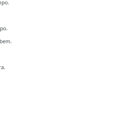
mpo.
po.
 bem.
ra.