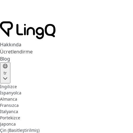
Hakkında
Ücretlendirme
Blog
tr
İngilizce
İspanyolca
Almanca
Fransızca
İtalyanca
Portekizce
Japonca
Çin (Basitleştirilmiş)