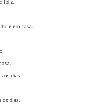
 feliz.
alho e em casa.
o.
casa.
s os dias.
 os dias.