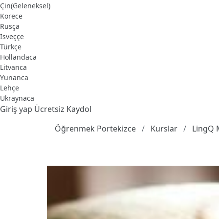
Çin(Geleneksel)
Korece
Rusça
İsveççe
Türkçe
Hollandaca
Litvanca
Yunanca
Lehçe
Ukraynaca
Giriş yap
Ücretsiz Kaydol
Öğrenmek Portekizce
Kurslar
LingQ 