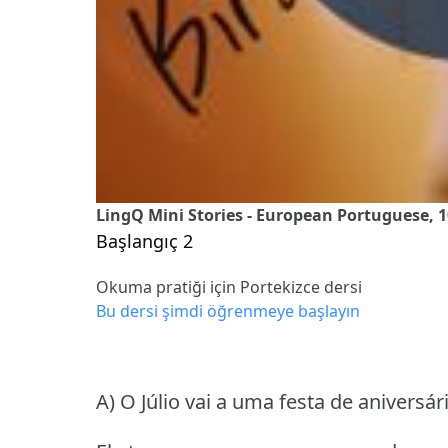
LingQ Mini Stories - European Portuguese, 1
Başlangıç 2
Okuma pratiği için Portekizce dersi
Bu dersi şimdi öğrenmeye başlayın
A) O Júlio vai a uma festa de aniversár