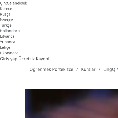
Çin(Geleneksel)
Korece
Rusça
İsveççe
Türkçe
Hollandaca
Litvanca
Yunanca
Lehçe
Ukraynaca
Giriş yap
Ücretsiz Kaydol
Öğrenmek Portekizce
Kurslar
LingQ 