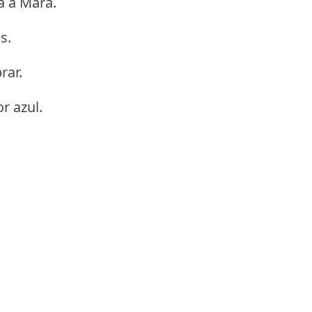
a a Mara.
s.
rar.
r azul.