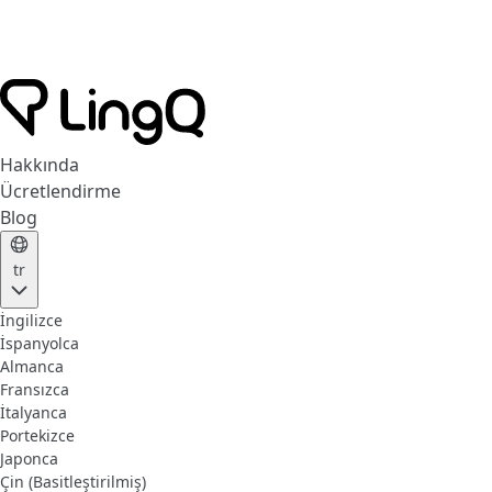
Hakkında
Ücretlendirme
Blog
tr
İngilizce
İspanyolca
Almanca
Fransızca
İtalyanca
Portekizce
Japonca
Çin (Basitleştirilmiş)