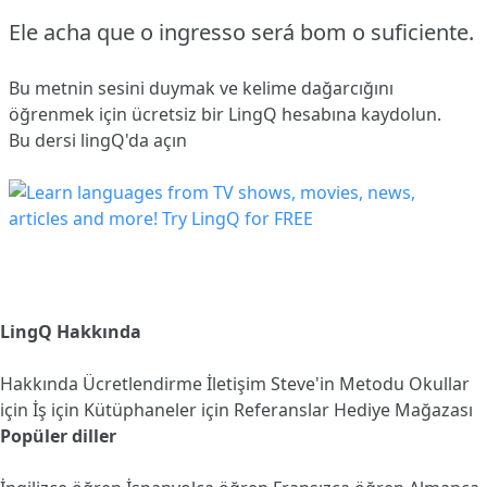
Ele acha que o ingresso será bom o suficiente.
Bu metnin sesini duymak ve kelime dağarcığını
öğrenmek için ücretsiz bir LingQ hesabına
kaydolun
.
Bu dersi lingQ'da açın
LingQ Hakkında
Hakkında
Ücretlendirme
İletişim
Steve'in Metodu
Okullar
için
İş için
Kütüphaneler için
Referanslar
Hediye Mağazası
Popüler diller