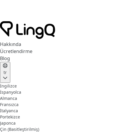
Hakkında
Ücretlendirme
Blog
tr
İngilizce
İspanyolca
Almanca
Fransızca
İtalyanca
Portekizce
Japonca
Çin (Basitleştirilmiş)