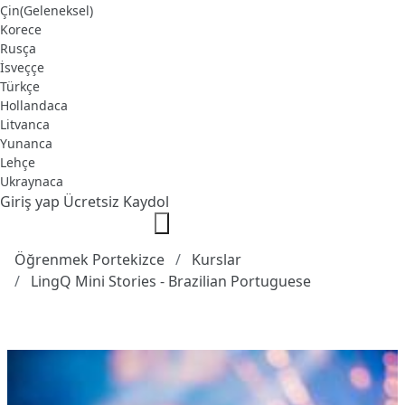
Çin(Geleneksel)
Korece
Rusça
İsveççe
Türkçe
Hollandaca
Litvanca
Yunanca
Lehçe
Ukraynaca
Giriş yap
Ücretsiz Kaydol
Öğrenmek Portekizce
Kurslar
LingQ Mini Stories - Brazilian Portuguese