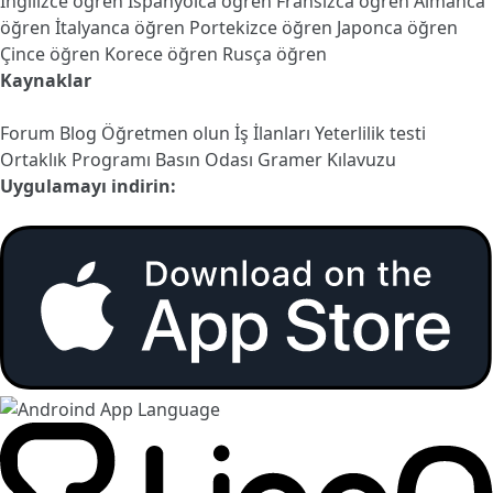
İngilizce öğren
İspanyolca öğren
Fransızca öğren
Almanca
öğren
İtalyanca öğren
Portekizce öğren
Japonca öğren
Çince öğren
Korece öğren
Rusça öğren
Kaynaklar
Forum
Blog
Öğretmen olun
İş İlanları
Yeterlilik testi
Ortaklık Programı
Basın Odası
Gramer Kılavuzu
Uygulamayı indirin: