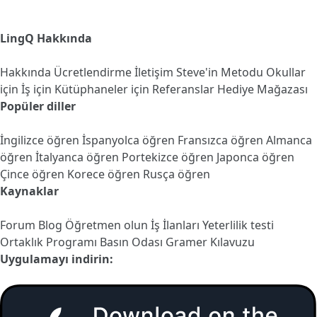
LingQ Hakkında
Hakkında
Ücretlendirme
İletişim
Steve'in Metodu
Okullar
için
İş için
Kütüphaneler için
Referanslar
Hediye Mağazası
Popüler diller
İngilizce öğren
İspanyolca öğren
Fransızca öğren
Almanca
öğren
İtalyanca öğren
Portekizce öğren
Japonca öğren
Çince öğren
Korece öğren
Rusça öğren
Kaynaklar
Forum
Blog
Öğretmen olun
İş İlanları
Yeterlilik testi
Ortaklık Programı
Basın Odası
Gramer Kılavuzu
Uygulamayı indirin: