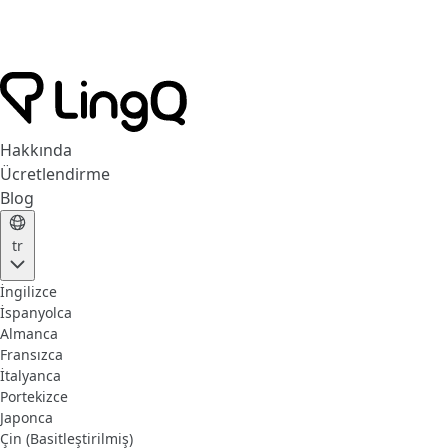
Hakkında
Ücretlendirme
Blog
tr
İngilizce
İspanyolca
Almanca
Fransızca
İtalyanca
Portekizce
Japonca
Çin (Basitleştirilmiş)