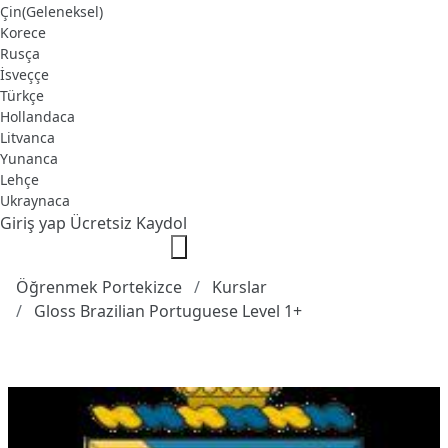
Çin(Geleneksel)
Korece
Rusça
İsveççe
Türkçe
Hollandaca
Litvanca
Yunanca
Lehçe
Ukraynaca
Giriş yap
Ücretsiz Kaydol
Öğrenmek Portekizce
Kurslar
Gloss Brazilian Portuguese Level 1+