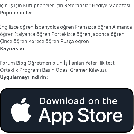
için
İş için
Kütüphaneler için
Referanslar
Hediye Mağazası
Popüler diller
İngilizce öğren
İspanyolca öğren
Fransızca öğren
Almanca
öğren
İtalyanca öğren
Portekizce öğren
Japonca öğren
Çince öğren
Korece öğren
Rusça öğren
Kaynaklar
Forum
Blog
Öğretmen olun
İş İlanları
Yeterlilik testi
Ortaklık Programı
Basın Odası
Gramer Kılavuzu
Uygulamayı indirin: