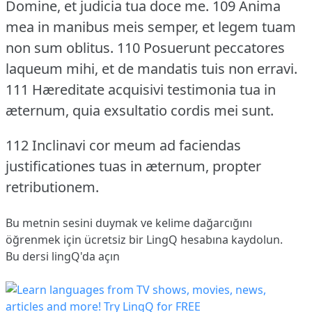
Domine, et judicia tua doce me.
109 Anima
mea in manibus meis semper, et legem tuam
non sum oblitus.
110 Posuerunt peccatores
laqueum mihi, et de mandatis tuis non erravi.
111 Hæreditate acquisivi testimonia tua in
æternum, quia exsultatio cordis mei sunt.
112 Inclinavi cor meum ad faciendas
justificationes tuas in æternum, propter
retributionem.
Bu metnin sesini duymak ve kelime dağarcığını
öğrenmek için ücretsiz bir LingQ hesabına
kaydolun
.
Bu dersi lingQ'da açın