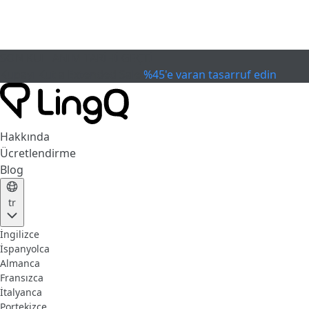
SON KULLANIM TARİHİ GEÇTİ
Kupayı Kutla
Extended Sale
%45'e varan tasarruf edin
Hakkında
Ücretlendirme
Blog
tr
İngilizce
İspanyolca
Almanca
Fransızca
İtalyanca
Portekizce