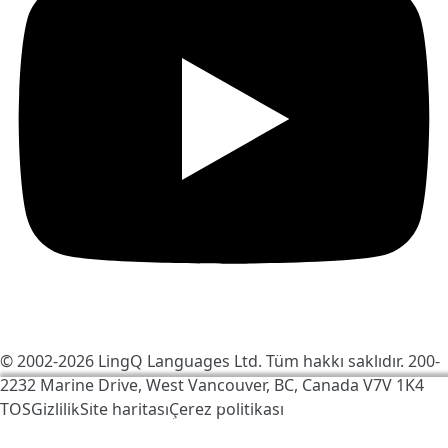
© 2002-2026
LingQ Languages Ltd.
Tüm hakkı saklıdır. 200-
2232 Marine Drive, West Vancouver, BC, Canada
V7V 1K4
LingQ'yu daha iyi hale getirmek için çerezleri
TOS
Gizlilik
Site haritası
Çerez politikası
kullanıyoruz. Siteyi ziyaret ederek, bunu kabul
edersiniz:
çerez politikası
.