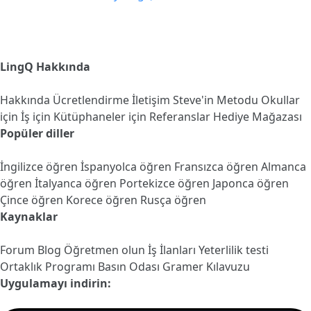
LingQ Hakkında
Hakkında
Ücretlendirme
İletişim
Steve'in Metodu
Okullar
için
İş için
Kütüphaneler için
Referanslar
Hediye Mağazası
Popüler diller
İngilizce öğren
İspanyolca öğren
Fransızca öğren
Almanca
öğren
İtalyanca öğren
Portekizce öğren
Japonca öğren
Çince öğren
Korece öğren
Rusça öğren
Kaynaklar
Forum
Blog
Öğretmen olun
İş İlanları
Yeterlilik testi
Ortaklık Programı
Basın Odası
Gramer Kılavuzu
Uygulamayı indirin: