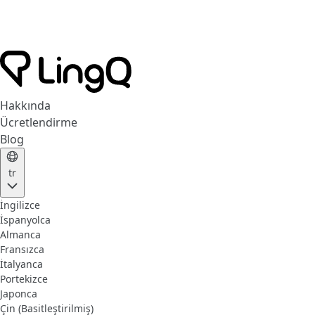
Hakkında
Ücretlendirme
Blog
tr
İngilizce
İspanyolca
Almanca
Fransızca
İtalyanca
Portekizce
Japonca
Çin (Basitleştirilmiş)