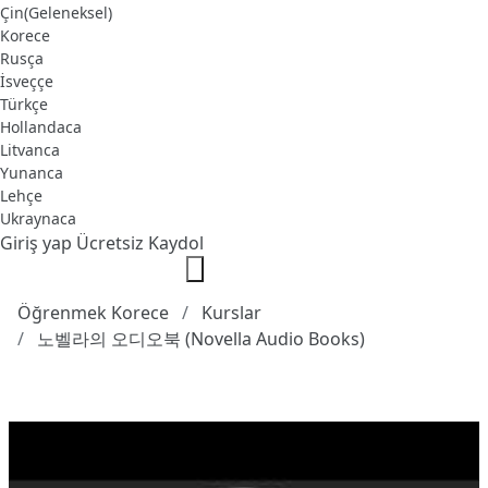
Çin(Geleneksel)
Korece
Rusça
İsveççe
Türkçe
Hollandaca
Litvanca
Yunanca
Lehçe
Ukraynaca
Giriş yap
Ücretsiz Kaydol
Öğrenmek Korece
Kurslar
노벨라의 오디오북 (Novella Audio Books)