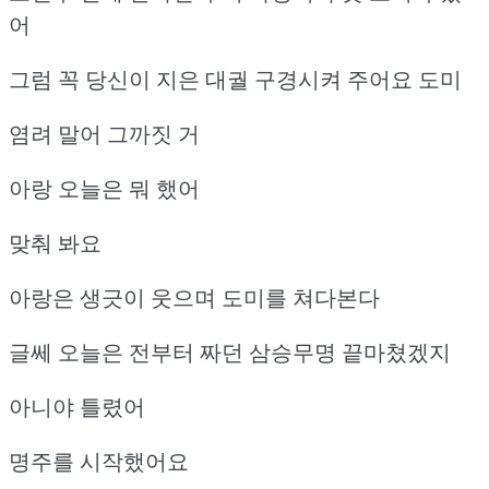
어
그럼 꼭 당신이 지은 대궐 구경시켜 주어요 도미
염려 말어 그까짓 거
아랑 오늘은 뭐 했어
맞춰 봐요
아랑은 생긋이 웃으며 도미를 쳐다본다
글쎄 오늘은 전부터 짜던 삼승무명 끝마쳤겠지
아니야 틀렸어
명주를 시작했어요