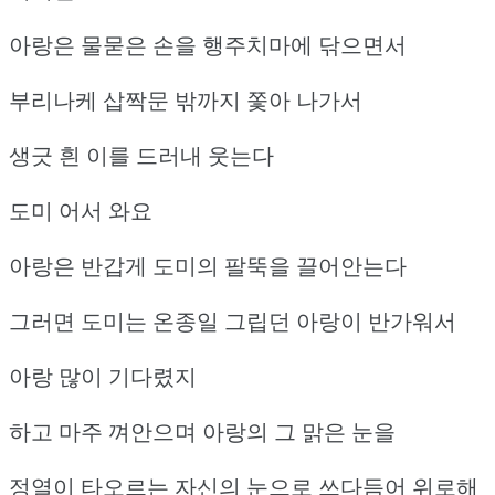
아랑은 물묻은 손을 행주치마에 닦으면서
부리나케 삽짝문 밖까지 쫓아 나가서
생긋 흰 이를 드러내 웃는다
도미 어서 와요
아랑은 반갑게 도미의 팔뚝을 끌어안는다
그러면 도미는 온종일 그립던 아랑이 반가워서
아랑 많이 기다렸지
하고 마주 껴안으며 아랑의 그 맑은 눈을
정열이 타오르는 자신의 눈으로 쓰다듬어 위로해