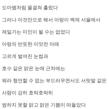
도마뱀처럼 물결쳐 흘렀다
그러나 이것만으로 해서 아랑이 백제 서울에서
제일가는 미인이 될 수는 없었다
아랑의 반듯한 이맛전 아래
고르게 벌여진 눈썹과
호수 같은 맑은 눈매 근처에는
뭐라 형언할 수 없는 부드러우면서도 서릿발 같은
사람이 감히 호락호락히
범하지 못할 맑고 맑은 기쁨이 떠돌았다