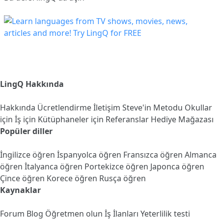
LingQ Hakkında
Hakkında
Ücretlendirme
İletişim
Steve'in Metodu
Okullar
için
İş için
Kütüphaneler için
Referanslar
Hediye Mağazası
Popüler diller
İngilizce öğren
İspanyolca öğren
Fransızca öğren
Almanca
öğren
İtalyanca öğren
Portekizce öğren
Japonca öğren
Çince öğren
Korece öğren
Rusça öğren
Kaynaklar
Forum
Blog
Öğretmen olun
İş İlanları
Yeterlilik testi