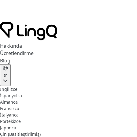
Hakkında
Ücretlendirme
Blog
tr
İngilizce
İspanyolca
Almanca
Fransızca
İtalyanca
Portekizce
Japonca
Çin (Basitleştirilmiş)