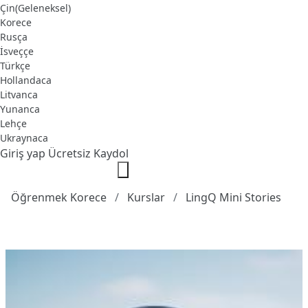
Çin(Geleneksel)
Korece
Rusça
İsveççe
Türkçe
Hollandaca
Litvanca
Yunanca
Lehçe
Ukraynaca
Giriş yap
Ücretsiz Kaydol
Öğrenmek Korece
Kurslar
LingQ Mini Stories