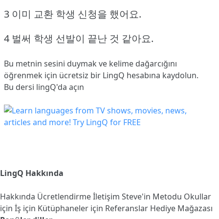
3 이미 교환 학생 신청을 했어요.
4 벌써 학생 선발이 끝난 것 같아요.
Bu metnin sesini duymak ve kelime dağarcığını
öğrenmek için ücretsiz bir LingQ hesabına
kaydolun
.
Bu dersi lingQ'da açın
LingQ Hakkında
Hakkında
Ücretlendirme
İletişim
Steve'in Metodu
Okullar
için
İş için
Kütüphaneler için
Referanslar
Hediye Mağazası