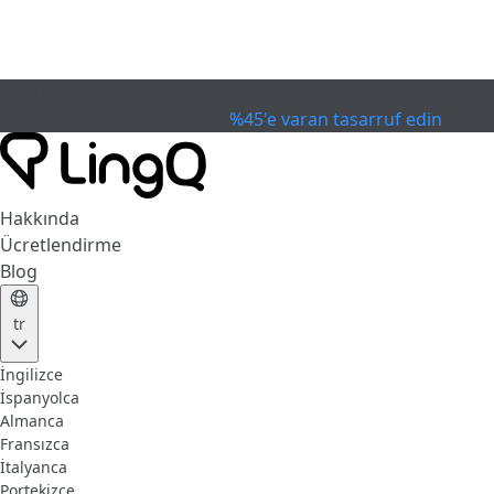
SON KULLANIM TARİHİ GEÇTİ
Kupayı Kutla
Extended Sale
%45'e varan tasarruf edin
Hakkında
Ücretlendirme
Blog
tr
İngilizce
İspanyolca
Almanca
Fransızca
İtalyanca
Portekizce