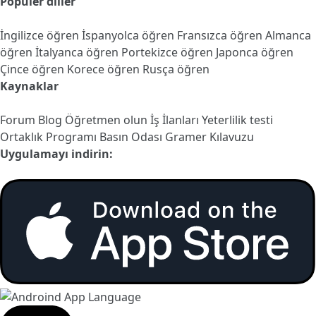
Popüler diller
İngilizce öğren
İspanyolca öğren
Fransızca öğren
Almanca
öğren
İtalyanca öğren
Portekizce öğren
Japonca öğren
Çince öğren
Korece öğren
Rusça öğren
Kaynaklar
Forum
Blog
Öğretmen olun
İş İlanları
Yeterlilik testi
Ortaklık Programı
Basın Odası
Gramer Kılavuzu
Uygulamayı indirin: