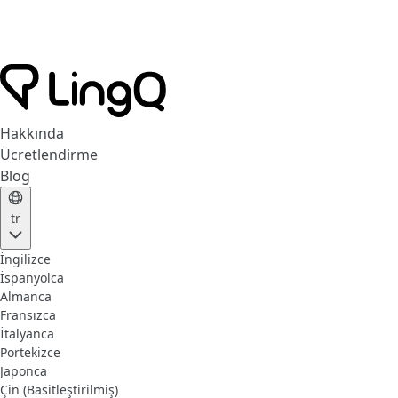
Hakkında
Ücretlendirme
Blog
tr
İngilizce
İspanyolca
Almanca
Fransızca
İtalyanca
Portekizce
Japonca
Çin (Basitleştirilmiş)