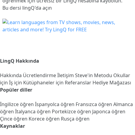
öğrenmek için ücretsiz bir LingQ hesabına
kaydolun
.
Bu dersi lingQ'da açın
LingQ Hakkında
Hakkında
Ücretlendirme
İletişim
Steve'in Metodu
Okullar
için
İş için
Kütüphaneler için
Referanslar
Hediye Mağazası
Popüler diller
İngilizce öğren
İspanyolca öğren
Fransızca öğren
Almanca
öğren
İtalyanca öğren
Portekizce öğren
Japonca öğren
Çince öğren
Korece öğren
Rusça öğren
Kaynaklar