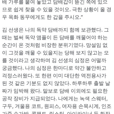
배 가루를 붙여 놓았고 담배갑이 뜯긴 쪽에 있으
므로 쉽게 찾을 수 있을 것이오.
극한 상황이 올 경
우 옥화 동무에게도 한 갑을 주시오.”
김 선생은 나의 독약 담배까지 함께 보관했다.
그
때는 벌써 독약 앰플이 든 담배를 깨물어야 하는
순간이 온 것처럼 비장한 분위기였다.
망설임 없
이 그것을 깨물 수 있을지는 당해 보지 않고는 모
를 것이라고 생각하며 김 선생의 심정은 어떨까
궁금했다.
나의 심정은 한마디로 약간 불안하고
걱정스러웠다.
또 한편 이미 대단한 역전용사가
된 것 같은 기분도 없지 않았다.
하루하루 출발 날
짜가 임박해 왔다.
말보로 담배 이외에도 필요한
공작 장비가 지급되었다.
나에게는 녹색 스웨터,
구두, 겨울용 코트, 원피스, 여자용 손목시계, 인조
가죽 손가방, 콤팩트, 립스틱, 아이라이너 등 화장