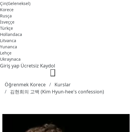
Çin(Geleneksel)
Korece
Rusça
İsveççe
Türkçe
Hollandaca
Litvanca
Yunanca
Lehçe
Ukraynaca
Giriş yap
Ücretsiz Kaydol
Öğrenmek Korece
Kurslar
김현희의 고백 (Kim Hyun-hee's confession)