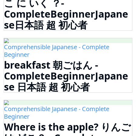
こ に いく ？-
CompleteBeginnerJapane
se日本語 超 初心者
Comprehensible Japanese - Complete
Beginner
breakfast 朝ごはん -
CompleteBeginnerJapane
se 日本語 超 初心者
Comprehensible Japanese - Complete
Beginner
Where is the apple? りんご