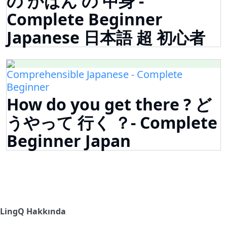
の かばん の 中身 -
Complete Beginner
Japanese 日本語 超 初心者
Comprehensible Japanese - Complete
Beginner
How do you get there ? ど
うやって 行く ？- Complete
Beginner Japan
LingQ Hakkında