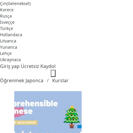
Çin(Geleneksel)
Korece
Rusça
İsveççe
Türkçe
Hollandaca
Litvanca
Yunanca
Lehçe
Ukraynaca
Giriş yap
Ücretsiz Kaydol
Öğrenmek Japonca
Kurslar