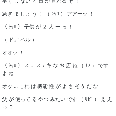
早く し ない と 日 が 暮れる ぞ ！
急ぎ ま しょ う ！ （ ｼｬﾛ ） アアーッ ！
（ ｼｬﾛ ） 子供 が ２ 人 ー っ ！
（ ドア ベル ）
オオッ ！
（ ｼｬﾛ ） ス … ステキ な お 店 ね （ ﾁﾉ ） です
よ ね
オッ … これ は 機能 性 が よ さ そう だ な
父 が 使って る やつ みたい です （ ﾘｾﾞ ） え え
っ ？