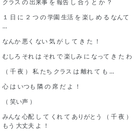
クラス の 出来事 を 報告 し 合う と か ？
１ 日 に ２ つ の 学園 生活 を 楽し め る なんて
…
なんか 悪く ない 気 が し て き た ！
むしろ それ は それ で 楽しみ に なって き た わ
（ 千 夜 ） 私 たち クラス は 離れ て も …
心 は いつも 隣 の 席 だ よ ！
（ 笑い声 ）
みんな 心配 し て くれ て ありがとう （ 千 夜 ）
もう 大丈夫 よ ！