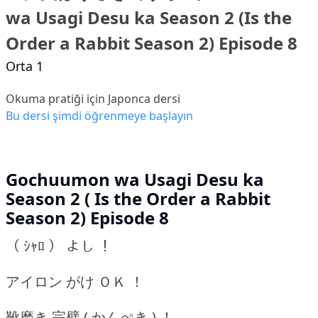
wa Usagi Desu ka Season 2 (Is the
Order a Rabbit Season 2) Episode 8
Orta 1
Okuma pratiği için Japonca dersi
Bu dersi şimdi öğrenmeye başlayın
Gochuumon wa Usagi Desu ka
Season 2 ( Is the Order a Rabbit
Season 2) Episode 8
（ ｼｬﾛ ） よし ！
アイロン がけ ＯＫ ！
靴磨き 完璧 ( かんぺき ) ！