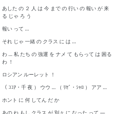
あした の ２ 人 は 今 まで の 行い の 報い が 来
る じゃ ろ う
報い って …
それ じゃ 一緒 の クラス に は …
わ … 私 たち の 強運 を ナメ て もらって は 困る
わ ！
ロシアン ルーレット ！
（ ｺｺｱ ･ 千 夜 ） ウウ … （ ﾘｾﾞ ･ ｼｬﾛ ） アア …
ホント に 何 してん だ か
あの ね もし クラス が 別々 に なった って ―