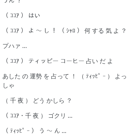
うん ？
（ ｺｺｱ ） はい
（ ｺｺｱ ） よ ～ し ！ （ ｼｬﾛ ） 何 する 気 よ ？
プハァ …
（ ｺｺｱ ） ティッピー コーヒー 占い だ よ
あした の 運勢 を 占って ！ （ ﾃｨｯﾋﾟ ｰ ） よっ
しゃ
（ 千 夜 ） どう かしら ？
（ ｺｺｱ ･ 千 夜 ） ゴクリ …
（ ﾃｨｯﾋﾟ ｰ ） う ～ ん …