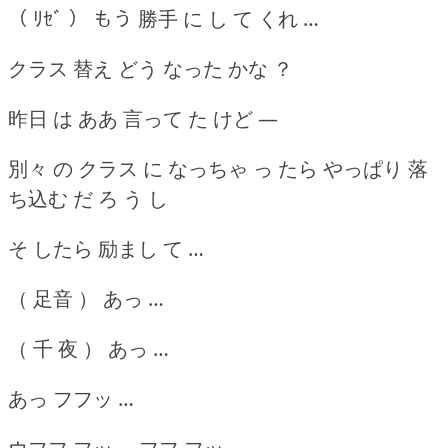
（ ﾘｾﾞ ） もう 勝手 に し て くれ …
クラス 替え どう なった かな ？
昨日 は ああ 言って た けど ―
別々 の クラス に なっちゃ っ たら やっぱり 落
ち込む だ ろ う し
そ したら 励まし て …
（ 足音 ） あっ …
（ 千 夜 ） あっ …
あっ フフッ …