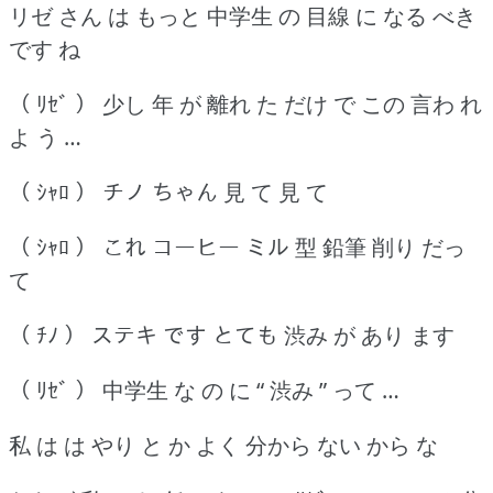
リゼ さん は もっと 中学生 の 目線 に なる べき
です ね
（ ﾘｾﾞ ） 少し 年 が 離れ た だけ で この 言わ れ
よ う …
（ ｼｬﾛ ） チノ ちゃん 見 て 見 て
（ ｼｬﾛ ） これ コーヒー ミル 型 鉛筆 削り だっ
て
（ ﾁﾉ ） ステキ です とても 渋み が あり ます
（ ﾘｾﾞ ） 中学生 な の に “ 渋み ” って …
私 は は やり と か よく 分から ない から な