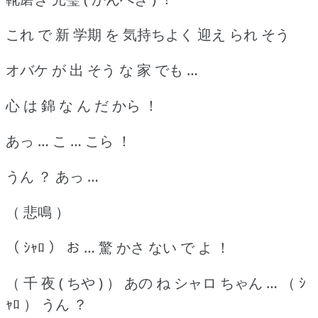
これ で 新 学期 を 気持ちよく 迎え られ そう
オバケ が 出 そう な 家 でも …
心 は 錦 な ん だ から ！
あっ … こ … こら ！
うん ？ あっ …
（ 悲鳴 ）
（ ｼｬﾛ ） お … 驚 かさ ない で よ ！
（ 千 夜 ( ちや ) ） あの ね シャロ ちゃん … （ ｼ
ｬﾛ ） うん ？