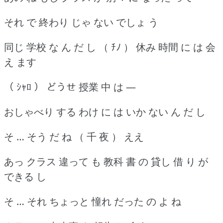
それ で 終わり じゃ ない でしょ う
同じ 学校 な ん だ し （ ﾁﾉ ） 休み 時間 に は 会
え ます
（ ｼｬﾛ ） どうせ 授業 中 は ―
おしゃべり する わけ に は いか ない ん だ し
そ … そう だ ね （ 千 夜 ） ええ
あっ クラス 違って も 教科 書 の 貸し 借 り が
できる し
そ … それ ちょっと 憧れ だった の よ ね