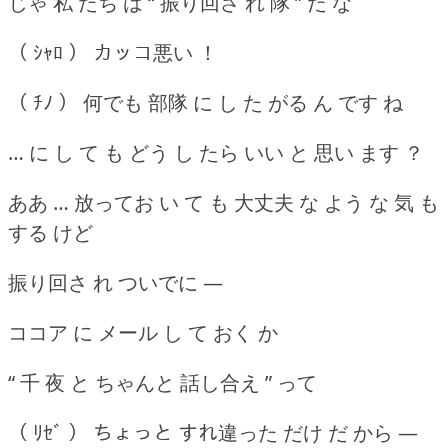
じゃ 私 たち は “ 振り回さ れ 隊 ” だ な
（ ｼｬﾛ ） カッコ悪い ！
（ ﾁﾉ ） 何でも 部隊 に し た がる ん です ね
… に し て も どう し たら いい と 思い ます ？
ああ … 放ってお い て も 大丈夫 な よう な 気 も
する けど
振り回さ れ ついでに ―
ココア に メール し て おく か
“ 千 夜 と ちゃんと 話し合え ” って
（ ﾘｾﾞ ） ちょっと すれ違った だけ だ から ―