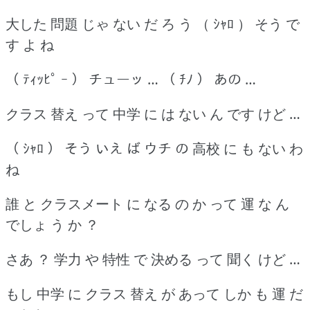
大した 問題 じゃ ない だ ろ う （ ｼｬﾛ ） そう で
す よ ね
（ ﾃｨｯﾋﾟ ｰ ） チューッ … （ ﾁﾉ ） あの …
クラス 替え って 中学 に は ない ん です けど …
（ ｼｬﾛ ） そう いえ ば ウチ の 高校 に も ない わ
ね
誰 と クラスメート に なる の か って 運 な ん
でしょ う か ？
さあ ？ 学力 や 特性 で 決める って 聞く けど …
もし 中学 に クラス 替え が あって しか も 運 だ