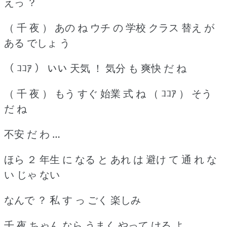
えっ ？
（ 千 夜 ） あの ね ウチ の 学校 クラス 替え が
ある でしょ う
（ ｺｺｱ ） いい 天気 ！ 気分 も 爽快 だ ね
（ 千 夜 ） もう すぐ 始業 式 ね （ ｺｺｱ ） そう
だ ね
不安 だ わ …
ほら ２ 年生 に なる と あれ は 避け て 通 れ な
い じゃ ない
なんで ？ 私 す っ ごく 楽しみ
千 夜 ちゃん なら うまく やって ける よ