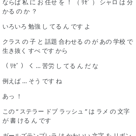
ならば 私 に お 任せ を ！ （ ﾘｾﾞ ） シャロ は 分
かる の か ？
いろいろ 勉強 し てる ん です よ
クラス の 子 と 話題 合わせる の が あの 学校 で
生き抜く すべ です から
（ ﾘｾﾞ ） く … 苦労 し てる ん だ な
例えば … そう です ね
あっ ！
この “ ステラー ドブ ラッシュ ” は ラメ の 文字
が 書 ける ん です
ガールズテンプレラ は かわいい 文字 を リボン