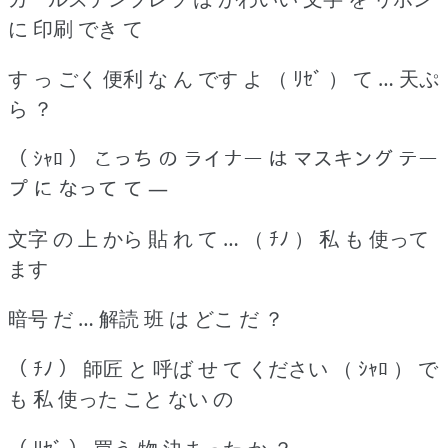
に 印刷 でき て
す っ ごく 便利 な ん です よ （ ﾘｾﾞ ） て … 天ぷ
ら ？
（ ｼｬﾛ ） こっち の ライナー は マスキング テー
プ に なって て ―
文字 の 上 から 貼 れ て … （ ﾁﾉ ） 私 も 使って
ます
暗号 だ … 解読 班 は どこ だ ？
（ ﾁﾉ ） 師匠 と 呼ば せ て ください （ ｼｬﾛ ） で
も 私 使った こと ない の