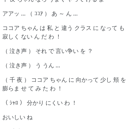
アアッ … （ ｺｺｱ ） あ ～ ん …
ココア ちゃん は 私 と 違う クラス に なって も
寂しく ない ん だ わ ！
（ 泣き声 ） それ で 言い争い を ？
（ 泣き声 ） う うん …
（ 千 夜 ） ココア ちゃん に 向かって 少し 頬 を
膨らま せ て み た わ ！
（ ｼｬﾛ ） 分かり にくい わ ！
おいしい ね