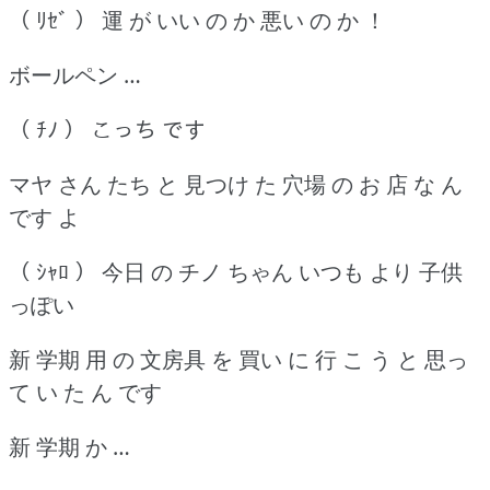
（ ﾘｾﾞ ） 運 が いい の か 悪い の か ！
ボールペン …
（ ﾁﾉ ） こっち です
マヤ さん たち と 見つけ た 穴場 の お 店 な ん
です よ
（ ｼｬﾛ ） 今日 の チノ ちゃん いつも より 子供
っぽい
新 学期 用 の 文房具 を 買い に 行 こ う と 思っ
て い た ん です
新 学期 か …