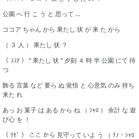
公園 へ 行 こ う と 思って …
ココア ちゃん から 果たし 状 が 来 た から
（ ３ 人 ） 果たし 状 ？
（ ｺｺｱ ） “ 果たし 状 ” 夕刻 ４ 時 半 公園 にて 待
つ
飾る 言葉 など 要ら ぬ 覚悟 と 心意気 のみ 持ち
来た れ
あっ お 菓子 は ある から ね （ ｼｬﾛ ） 余計 な 遊
び心 を ！
（ ﾘｾﾞ ） ここ から 見守って いよ う （ ﾁﾉ ･ ｼｬﾛ