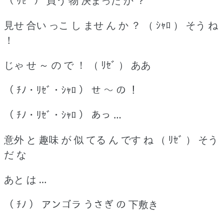
（ ﾘｾﾞ ） 買う 物 決まった か ？
見せ 合い っこ し ませ ん か ？ （ ｼｬﾛ ） そう ね
！
じゃ せ ～ の で ！ （ ﾘｾﾞ ） ああ
（ ﾁﾉ ･ ﾘｾﾞ ･ ｼｬﾛ ） せ ～ の ！
（ ﾁﾉ ･ ﾘｾﾞ ･ ｼｬﾛ ） あっ …
意外 と 趣味 が 似 てる ん です ね （ ﾘｾﾞ ） そう
だ な
あと は …
（ ﾁﾉ ） アンゴラ うさぎ の 下敷き