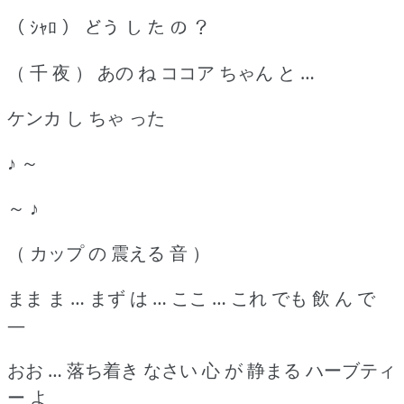
（ ｼｬﾛ ） どう し た の ？
（ 千 夜 ） あの ね ココア ちゃん と …
ケンカ し ちゃ った
♪ ～
～ ♪
（ カップ の 震える 音 ）
まま ま … まず は … ここ … これ でも 飲 ん で
―
おお … 落ち着き なさい 心 が 静まる ハーブティ
ー よ