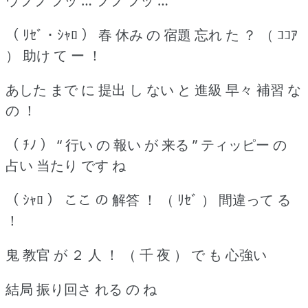
ウフフ フッ … フフ フッ …
（ ﾘｾﾞ ･ ｼｬﾛ ） 春 休み の 宿題 忘れ た ？ （ ｺｺｱ
） 助け て ー ！
あした まで に 提出 し ない と 進級 早々 補習 な
の ！
（ ﾁﾉ ） “ 行い の 報い が 来る ” ティッピー の
占い 当たり です ね
（ ｼｬﾛ ） ここ の 解答 ！ （ ﾘｾﾞ ） 間違って る
！
鬼 教官 が ２ 人 ！ （ 千 夜 ） で も 心強い
結局 振り回さ れる の ね