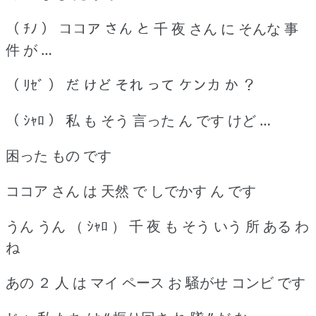
（ ﾁﾉ ） ココア さん と 千 夜 さん に そんな 事
件 が …
（ ﾘｾﾞ ） だ けど それ って ケンカ か ？
（ ｼｬﾛ ） 私 も そう 言った ん です けど …
困った もの です
ココア さん は 天然 で しでかす ん です
うん うん （ ｼｬﾛ ） 千 夜 も そう いう 所 ある わ
ね
あの ２ 人 は マイ ペース お 騒がせ コンビ です