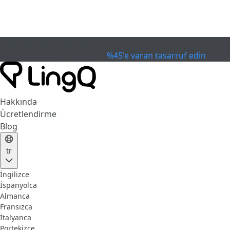
SON KULLANIM TARİHİ GEÇTİ
Kupayı Kutla
Extended Sale
%45'e varan tasarruf edin
Hakkında
Ücretlendirme
Blog
tr
İngilizce
İspanyolca
Almanca
Fransızca
İtalyanca
Portekizce