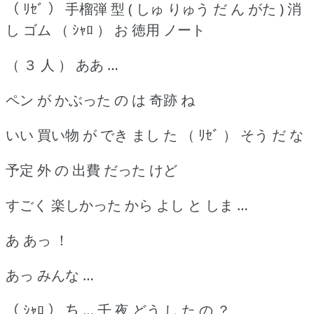
（ ﾘｾﾞ ） 手榴弾 型 ( しゅ りゅう だ ん がた ) 消
し ゴム （ ｼｬﾛ ） お 徳用 ノート
（ ３ 人 ） ああ …
ペン が かぶった の は 奇跡 ね
いい 買い物 が でき まし た （ ﾘｾﾞ ） そう だ な
予定 外 の 出費 だった けど
すごく 楽しかった から よし と しま …
あ あっ ！
あっ みんな …
（ ｼｬﾛ ） ち … 千 夜 どう し た の ？