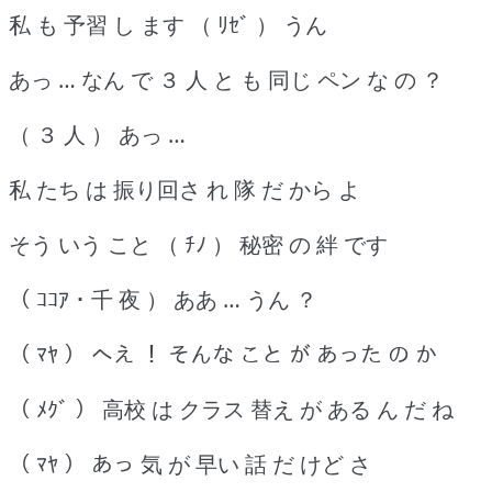
私 も 予習 し ます （ ﾘｾﾞ ） うん
あっ … なん で ３ 人 と も 同じ ペン な の ？
（ ３ 人 ） あっ …
私 たち は 振り回さ れ 隊 だ から よ
そう いう こと （ ﾁﾉ ） 秘密 の 絆 です
（ ｺｺｱ ･ 千 夜 ） ああ … うん ？
（ ﾏﾔ ） へえ ！ そんな こと が あった の か
（ ﾒｸﾞ ） 高校 は クラス 替え が ある ん だ ね
（ ﾏﾔ ） あっ 気 が 早い 話 だ けど さ