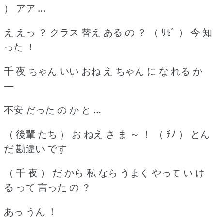
） アア …
え えっ ？ クラス 替え ある の ？ （ ﾘｾﾞ ） 今 知
った ！
千 夜 ちゃん いい おね え ちゃん に な れる か
―
不安 だった の か と …
（ 後輩 たち ） お ねえ さ ま ～ ！ （ ﾁﾉ ） とん
だ 勘違い です
（ 千 夜 ） だ から 私 なら うまく やって い け
る って 言った の ？
あっ うん ！