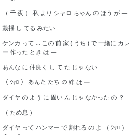
（ 千 夜 ） 私 より シャロ ちゃん の ほう が ―
動揺 し てる みたい
ケンカ って … この 前 家 ( うち ) で 一緒に カレ
ー 作った とき は ―
あんな に 仲良く し て た じゃ ない
（ ｼｬﾛ ） あんた たち の 絆 は ―
ダイヤ の よう に 固い ん じゃ なかった の ？
（ ため息 ）
ダイヤ って ハンマー で 割れる の よ （ ｼｬﾛ ）