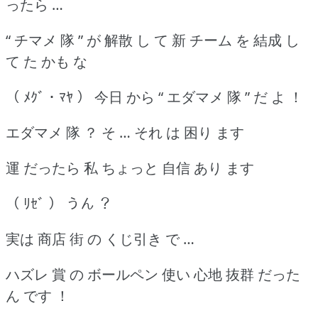
ったら …
“ チマメ 隊 ” が 解散 し て 新 チーム を 結成 し
て た かも な
（ ﾒｸﾞ ･ ﾏﾔ ） 今日 から “ エダマメ 隊 ” だ よ ！
エダマメ 隊 ？ そ … それ は 困り ます
運 だったら 私 ちょっと 自信 あり ます
（ ﾘｾﾞ ） うん ？
実は 商店 街 の くじ引き で …
ハズレ 賞 の ボールペン 使い 心地 抜群 だった
ん です ！