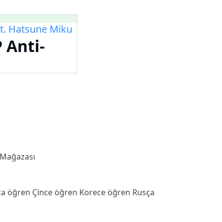
 Hatsune Miku
nti-
 Mağazası
ca öğren
Çince öğren
Korece öğren
Rusça