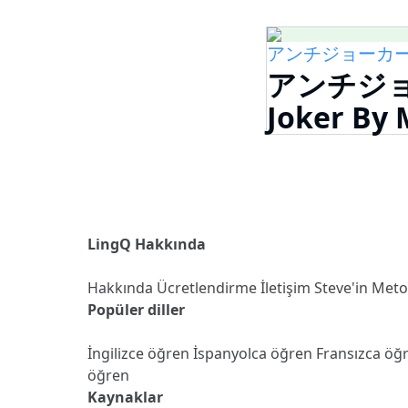
アンチジョーカー feat
アンチジョー
Joker By 
LingQ Hakkında
Hakkında
Ücretlendirme
İletişim
Steve'in Met
Popüler diller
İngilizce öğren
İspanyolca öğren
Fransızca öğ
öğren
Kaynaklar