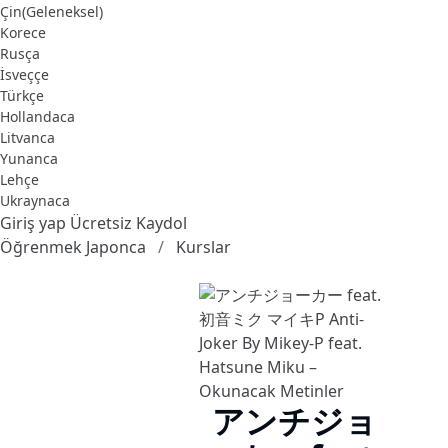
Çin(Geleneksel)
Korece
Rusça
İsveççe
Türkçe
Hollandaca
Litvanca
Yunanca
Lehçe
Ukraynaca
Giriş yap
Ücretsiz Kaydol
Öğrenmek Japonca
Kurslar
アンチジョ