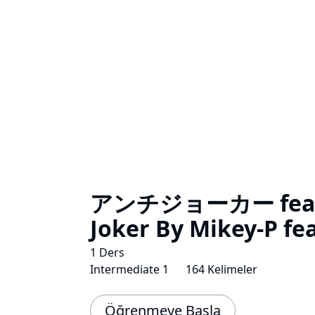
アンチジョーカー feat
Joker By Mikey-P fe
1 Ders
Intermediate 1
164 Kelimeler
Öğrenmeye Başla