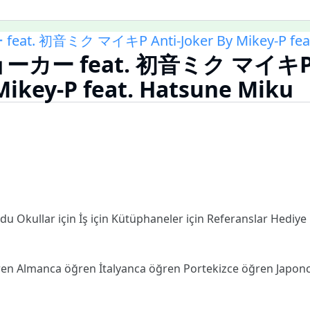
. 初音ミク マイキP Anti-Joker By Mikey-P feat.
カー feat. 初音ミク マイキP A
Mikey-P feat. Hatsune Miku
odu
Okullar için
İş için
Kütüphaneler için
Referanslar
Hediye
ren
Almanca öğren
İtalyanca öğren
Portekizce öğren
Japon