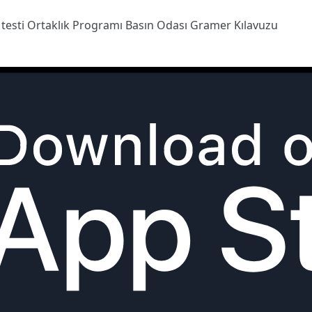
 testi
Ortaklık Programı
Basın Odası
Gramer Kılavuzu