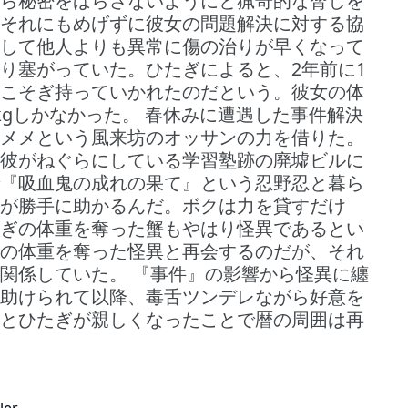
ら秘密をばらさないようにと猟奇的な脅しを
それにもめげずに彼女の問題解決に対する協
して他人よりも異常に傷の治りが早くなって
り塞がっていた。ひたぎによると、2年前に1
こそぎ持っていかれたのだという。彼女の体
kgしかなかった。 春休みに遭遇した事件解決
メメという風来坊のオッサンの力を借りた。
彼がねぐらにしている学習塾跡の廃墟ビルに
『吸血鬼の成れの果て』という忍野忍と暮ら
が勝手に助かるんだ。ボクは力を貸すだけ
ぎの体重を奪った蟹もやはり怪異であるとい
の体重を奪った怪異と再会するのだが、それ
関係していた。 『事件』の影響から怪異に纏
助けられて以降、毒舌ツンデレながら好意を
とひたぎが親しくなったことで暦の周囲は再