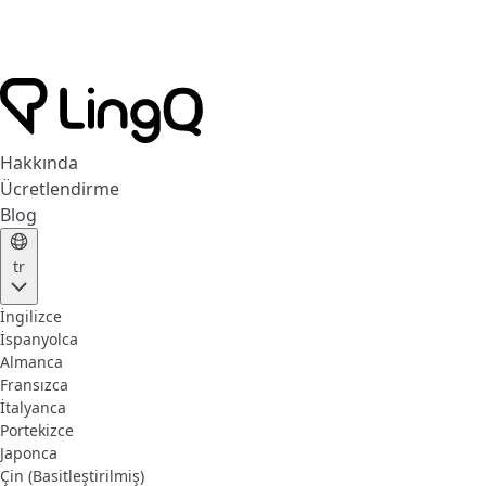
Hakkında
Ücretlendirme
Blog
tr
İngilizce
İspanyolca
Almanca
Fransızca
İtalyanca
Portekizce
Japonca
Çin (Basitleştirilmiş)