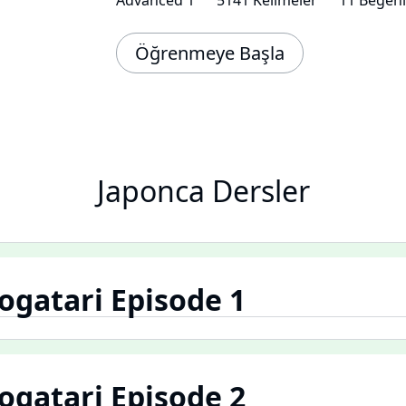
Advanced 1
5141 Kelimeler
11 Beğeni
Öğrenmeye Başla
Japonca Dersler
gatari Episode 1
gatari Episode 2