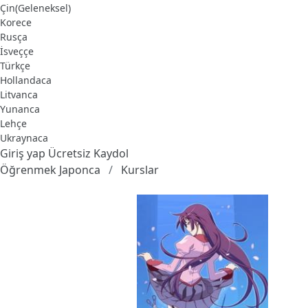
Çin(Geleneksel)
Korece
Rusça
İsveççe
Türkçe
Hollandaca
Litvanca
Yunanca
Lehçe
Ukraynaca
Giriş yap
Ücretsiz Kaydol
Öğrenmek Japonca
Kurslar