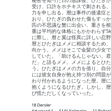
秘密を知った日の放課後、ひたぎか
受け、口許をホチキスで刺される。
力を申し出る。暦は事件の後遺症と
おり、ひたぎの負わせた傷もすっか
匹の不思議な蟹に出会い、重さを根
重は平均的な体格にもかかわらず5
に際し、暦と翼は怪異に詳しい忍野
暦とひたぎはメメに相談するため、
向かう。メメはそこで金髪の少女で
していた。「助けるんじゃない。君
だ」と語るメメ。メメによるとひた
う。ひたぎはメメの力を借り、自分
には彼女自身が抱え持つ別の問題が
わり付かれるようになった暦。暦に
抱くようになるひたぎ。しかし、暦
び慌ただしくなっていった。
18 Dersler