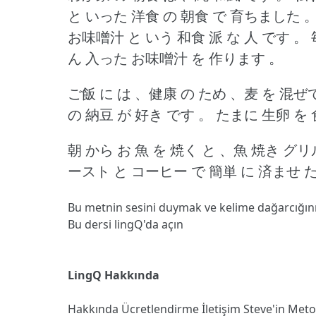
と いった 洋食 の 朝食 で 育ちました 
お味噌汁 と いう 和食 派 な 人 です 。
ん 入った お味噌汁 を 作ります 。
ご飯 に は 、健康 の ため 、麦 を 混ぜ
の 納豆 が 好き です 。
たまに 生卵 を
朝 から お 魚 を 焼く と 、魚 焼き グ
ースト と コーヒー で 簡単 に 済ませ た
Bu metnin sesini duymak ve kelime dağarcığın
Bu dersi lingQ'da açın
LingQ Hakkında
Hakkında
Ücretlendirme
İletişim
Steve'in Met