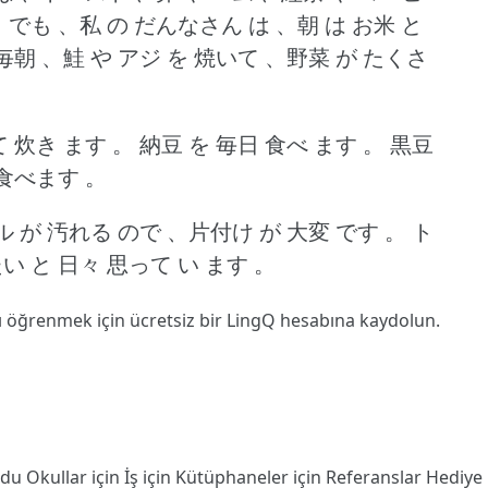
。
でも 、私 の だんなさん は 、朝 は お米 と
毎朝 、鮭 や アジ を 焼いて 、野菜 が たくさ
て 炊き ます 。
納豆 を 毎日 食べ ます 。
黒豆
 食べます 。
リル が 汚れる ので 、片付け が 大変 です 。
ト
い と 日々 思って い ます 。
ı öğrenmek için ücretsiz bir LingQ hesabına
kaydolun
.
odu
Okullar için
İş için
Kütüphaneler için
Referanslar
Hediye