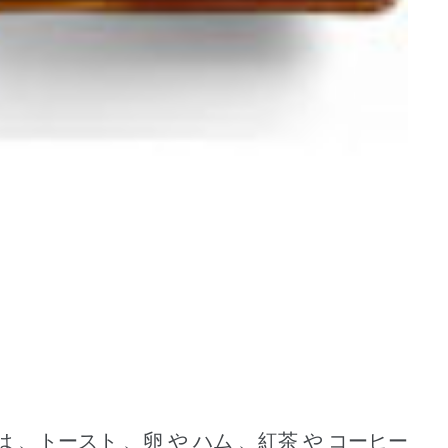
は 、トースト 、卵 や ハム 、紅茶 や コーヒー