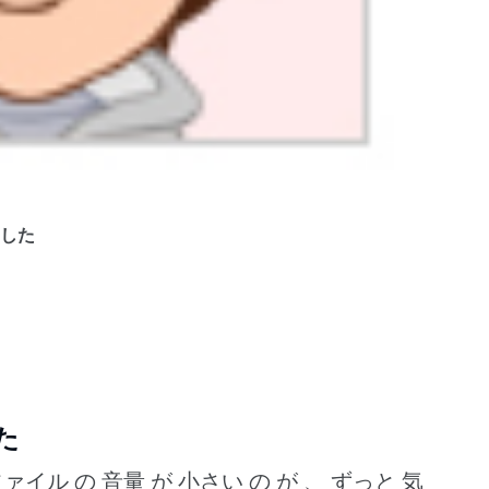
ました
た
ァイル の 音量 が 小さい の が 、 ずっと 気