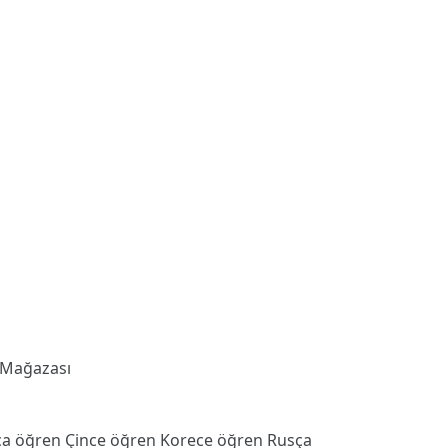
 Mağazası
ca öğren
Çince öğren
Korece öğren
Rusça