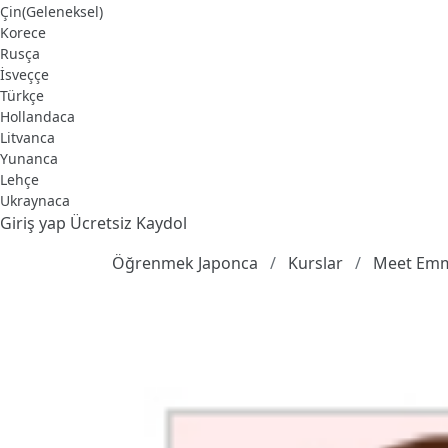
Çin(Geleneksel)
Korece
Rusça
İsveççe
Türkçe
Hollandaca
Litvanca
Yunanca
Lehçe
Ukraynaca
Giriş yap
Ücretsiz Kaydol
Öğrenmek Japonca
Kurslar
Meet Emm