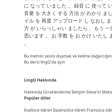
に なって いました 。
録音 に 使って 
音量 を 大きく する 方法 が わかり ま
イル を 再度 アップロード し なおし ま
方 が いらっしゃい ましたら 、もう 一
思います 。
お 手数 を お かけ いたし
。
Bu metnin sesini duymak ve kelime dağarcığın
Bu dersi lingQ'da açın
LingQ Hakkında
Hakkında
Ücretlendirme
İletişim
Steve'in Met
Popüler diller
İngilizce öğren
İspanyolca öğren
Fransızca öğ