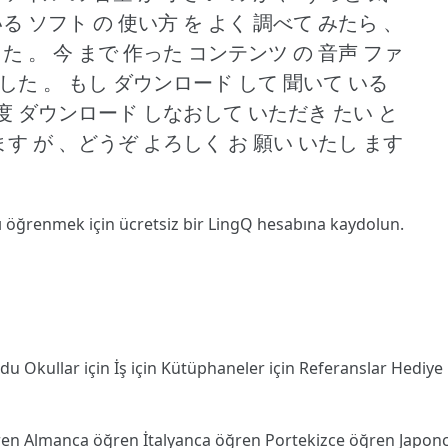
いる ソフト の 使い方 を よく 調べて みたら 、
した 。
今 まで 作った コンテンツ の 音声 ファ
した 。
もし ダウンロード して 聞いて いる
度 ダウンロード しなおして いただき たい と
 ます が 、どうぞ よろしく お 願い いたし ます
ı öğrenmek için ücretsiz bir LingQ hesabına
kaydolun
.
odu
Okullar için
İş için
Kütüphaneler için
Referanslar
Hediye
ren
Almanca öğren
İtalyanca öğren
Portekizce öğren
Japon