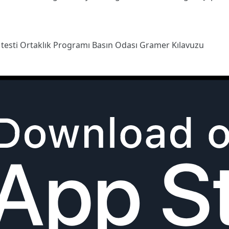
 testi
Ortaklık Programı
Basın Odası
Gramer Kılavuzu